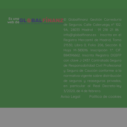
Es una
© Globalfinanz Gestión Correduría
web de
de Seguros. Calle Caleruega, nº 102,
9A, 28033 Madrid · 91 218 21 86 ·
info@globalfinanz.es · Inscrita en el
Registro Mercantil de Madrid, Tomo
21530, Libro 0, Folio 206, Sección 8,
Hoja M-383016. Inscripción 1.ª. CIF.
B84396662. Inscrita Registro DGSFP
con clave J-2437. Contratado Seguro
de Responsabilidad Civil Profesional
y Seguro de Caución conforme a la
normativa vigente sobre distribución
de seguros y reaseguros privados,
en particular al Real Decreto-ley
3/2020, de 4 de febrero.​
Aviso Legal
Política de cookies