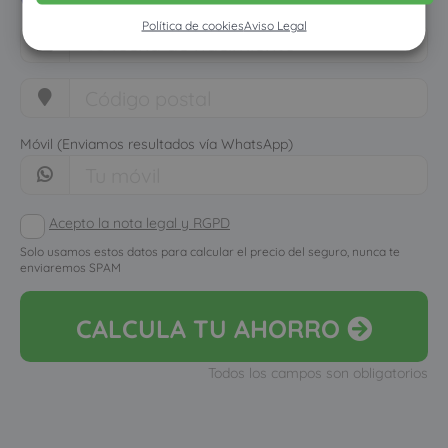
Política de cookies
Aviso Legal
Móvil (Enviamos resultados vía WhatsApp)
Acepto la nota legal y RGPD
Solo usamos estos datos para calcular el precio del seguro, nunca te
enviaremos SPAM
CALCULA
TU AHORRO
Todos los campos son obligatorios