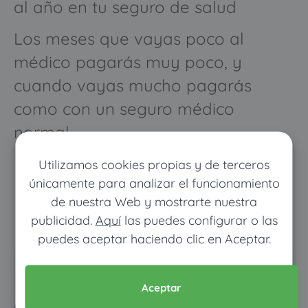
al año en tu seguro de salud
Los meses que vayas poco al
médico pagarás muy poco, y
cuando vayas mucho pagarás
como con un seguro médico
normal
Utilizamos cookies propias y de terceros
únicamente para analizar el funcionamiento
de nuestra Web y mostrarte nuestra
publicidad.
Aquí
las puedes configurar o las
puedes aceptar haciendo clic en Aceptar.
Pon tus datos y descubre
Aceptar
cuánto dinero ahorrarías