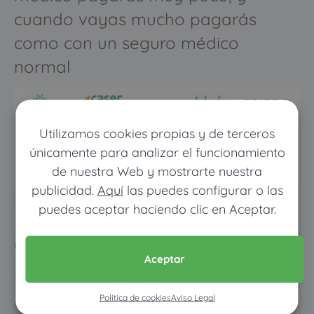
cuando vayas mucho pagarás
como con un seguro médico
normal
Utilizamos cookies propias y de terceros
únicamente para analizar el funcionamiento
de nuestra Web y mostrarte nuestra
publicidad.
Aquí
las puedes configurar o las
puedes aceptar haciendo clic en Aceptar.
Pon tus datos y descubre
cuánto dinero ahorrarías
Aceptar
Política de cookies
Aviso Legal