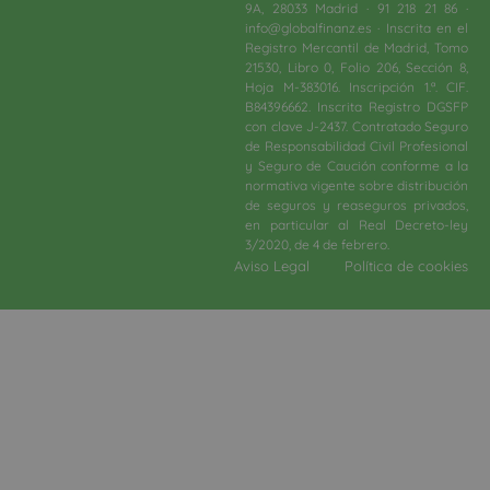
9A, 28033 Madrid · 91 218 21 86 ·
info@globalfinanz.es · Inscrita en el
Registro Mercantil de Madrid, Tomo
21530, Libro 0, Folio 206, Sección 8,
Hoja M-383016. Inscripción 1.ª. CIF.
B84396662. Inscrita Registro DGSFP
con clave J-2437. Contratado Seguro
de Responsabilidad Civil Profesional
y Seguro de Caución conforme a la
normativa vigente sobre distribución
de seguros y reaseguros privados,
en particular al Real Decreto-ley
3/2020, de 4 de febrero.​
Aviso Legal
Política de cookies