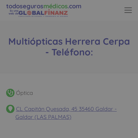
todoseguros
médicos
.com
Es una
web de
Multiópticas Herrera Cerpa
- Teléfono:
Óptica
CL Capitán Quesada, 45 35460 Galdar -
Galdar (LAS PALMAS)