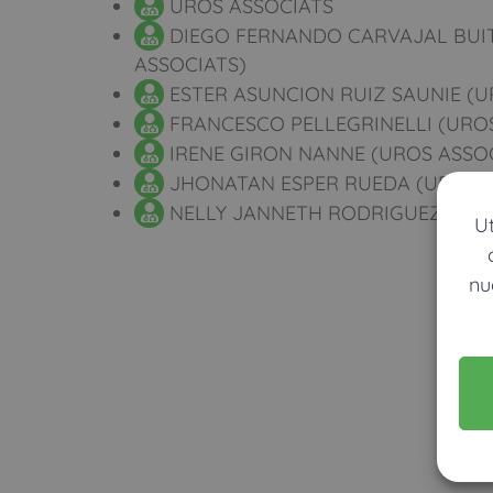
UROS ASSOCIATS
DIEGO FERNANDO CARVAJAL BUI
ASSOCIATS)
ESTER ASUNCION RUIZ SAUNIE (U
FRANCESCO PELLEGRINELLI (UROS
IRENE GIRON NANNE (UROS ASSO
JHONATAN ESPER RUEDA (UROS A
NELLY JANNETH RODRIGUEZ VILLA
U
nu