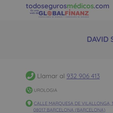
todoseguros
médicos
.com
Es una
web de
DAVID 
Llamar al
932 906 413
UROLOGIA
CALLE MARQUESA DE VILALLONGA, 12
08017 BARCELONA (BARCELONA)