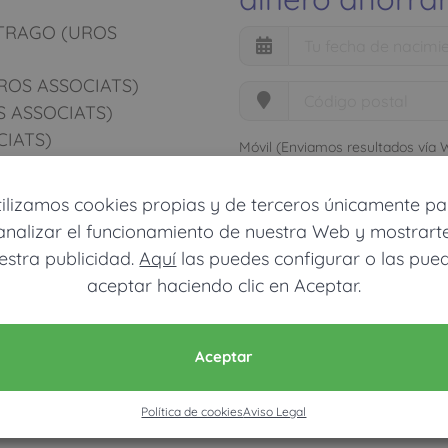
TRAGO (UROS
ROS ASSOCIATS)
 ASSOCIATS)
CIATS)
Móvil (Enviamos resultados vía
SSOCIATS)
MIL (UROS ASSOCIATS)
tilizamos cookies propias y de terceros únicamente pa
Acepto la nota legal y RGP
analizar el funcionamiento de nuestra Web y mostrart
estra publicidad.
Aquí
las puedes configurar o las pue
Solo usamos estos datos para calcula
aceptar haciendo clic en Aceptar.
CALCU
Aceptar
Política de cookies
Aviso Legal