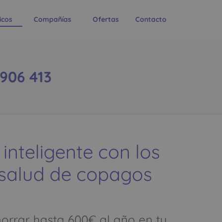
icos
Compañías
Ofertas
Contacto
906 413
 inteligente con los
 salud de copagos
rrar hasta 600€ al año en tu