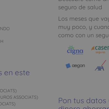
seguro de salud
Los meses que va
muy poco, y cuan
ANDO
como con un segu
TH
s en este
OCIATS)
UROS ASSOCIATS)
Pon tus datos
CIATS)
dinero ahorrar