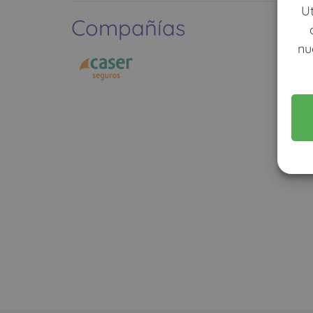
U
Compañías
nu