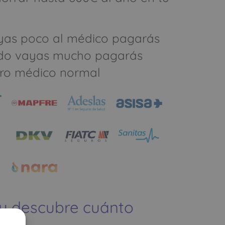
yas poco al médico pagarás
do vayas mucho pagarás
ro médico normal
 y descubre cuánto
ías