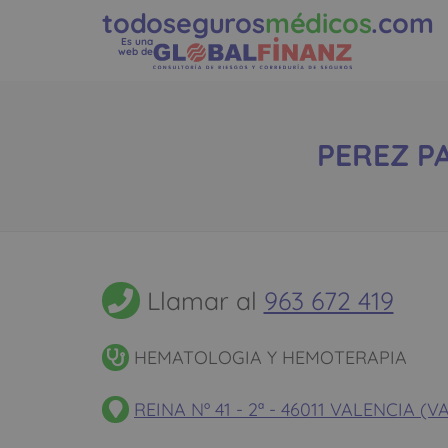
todoseguros
médicos
.com
Es una
web de
PEREZ PA
Llamar al
963 672 419
HEMATOLOGIA Y HEMOTERAPIA
REINA Nº 41 - 2ª - 46011 VALENCIA (