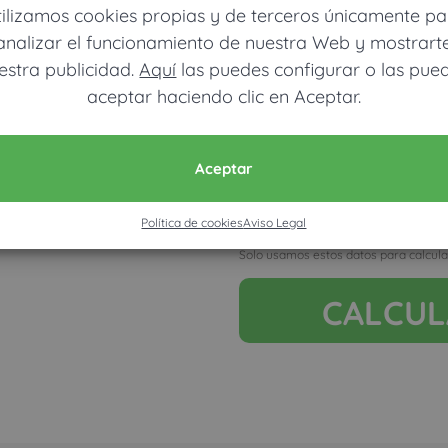
tilizamos cookies propias y de terceros únicamente pa
analizar el funcionamiento de nuestra Web y mostrart
estra publicidad.
Aquí
las puedes configurar o las pue
aceptar haciendo clic en Aceptar.
Móvil (Enviamos resultados vía
Aceptar
Política de cookies
Aviso Legal
Acepto la nota legal y RGP
Solo usamos estos datos para calcula
CALCU