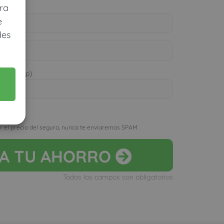
ra
e
des
 WhatsApp)
D
r el precio del seguro, nunca te enviaremos SPAM
LA
TU AHORRO
Todos los campos son obligatorios