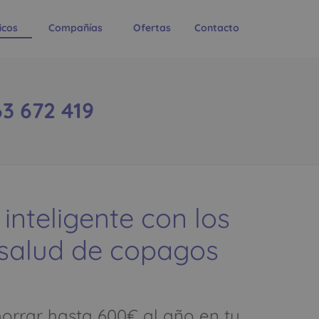
icos
Compañías
Ofertas
Contacto
3 672 419
 inteligente con los
 salud de copagos
rrar hasta 600€ al año en tu