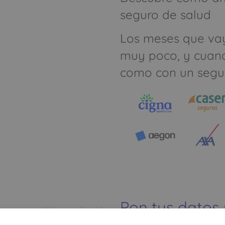
seguro de salud
Los meses que va
muy poco, y cuan
como con un segu
Pon tus datos
Ver mapa más grande
dinero ahorrar