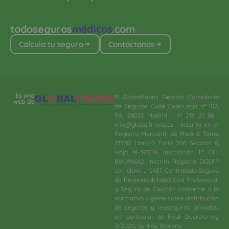
todoseguros
médicos
.com
Calcula tu seguro
Contáctanos
Es una
© Globalfinanz Gestión Correduría
web de
de Seguros. Calle Caleruega, nº 102,
9A, 28033 Madrid · 91 218 21 86 ·
info@globalfinanz.es · Inscrita en el
Registro Mercantil de Madrid, Tomo
21530, Libro 0, Folio 206, Sección 8,
Hoja M-383016. Inscripción 1.ª. CIF.
B84396662. Inscrita Registro DGSFP
con clave J-2437. Contratado Seguro
de Responsabilidad Civil Profesional
y Seguro de Caución conforme a la
normativa vigente sobre distribución
de seguros y reaseguros privados,
en particular al Real Decreto-ley
3/2020, de 4 de febrero.​