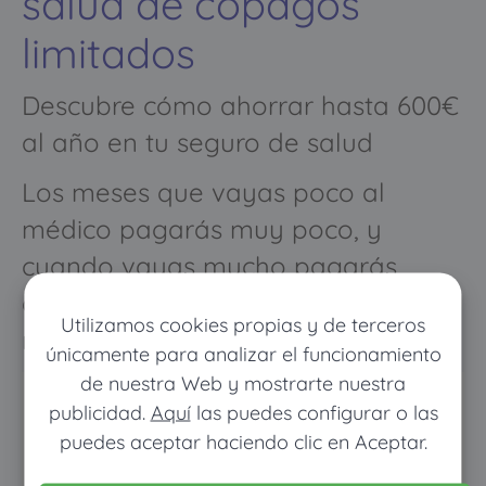
salud de copagos
limitados
Descubre cómo ahorrar hasta 600€
al año en tu seguro de salud
Los meses que vayas poco al
médico pagarás muy poco, y
cuando vayas mucho pagarás
como con un seguro médico
Utilizamos cookies propias y de terceros
normal
únicamente para analizar el funcionamiento
de nuestra Web y mostrarte nuestra
publicidad.
Aquí
las puedes configurar o las
puedes aceptar haciendo clic en Aceptar.