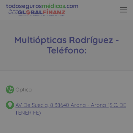
todoseguros
médicos
.com
Es una
web de
Multiópticas Rodríguez -
Teléfono:
Óptica
AV De Suecia, 8 38640 Arona - Arona (S.C. DE
TENERIFE)