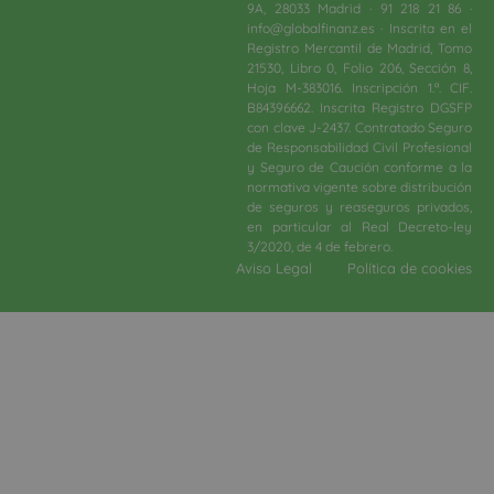
9A, 28033 Madrid · 91 218 21 86 ·
info@globalfinanz.es · Inscrita en el
Registro Mercantil de Madrid, Tomo
21530, Libro 0, Folio 206, Sección 8,
Hoja M-383016. Inscripción 1.ª. CIF.
B84396662. Inscrita Registro DGSFP
con clave J-2437. Contratado Seguro
de Responsabilidad Civil Profesional
y Seguro de Caución conforme a la
normativa vigente sobre distribución
de seguros y reaseguros privados,
en particular al Real Decreto-ley
3/2020, de 4 de febrero.​
Aviso Legal
Política de cookies