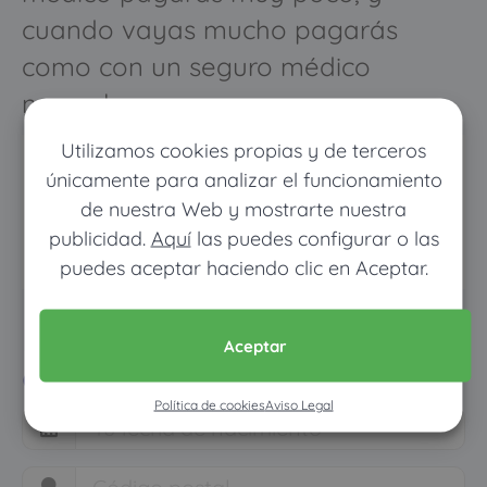
cuando vayas mucho pagarás
como con un seguro médico
normal
Utilizamos cookies propias y de terceros
únicamente para analizar el funcionamiento
de nuestra Web y mostrarte nuestra
publicidad.
Aquí
las puedes configurar o las
puedes aceptar haciendo clic en Aceptar.
Pon tus datos y descubre
Aceptar
cuánto dinero ahorrarías
Política de cookies
Aviso Legal