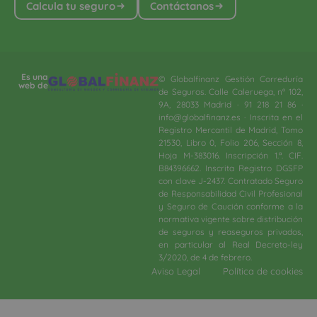
Calcula tu seguro
Contáctanos
Es una
© Globalfinanz Gestión Correduría
web de
de Seguros. Calle Caleruega, nº 102,
9A, 28033 Madrid · 91 218 21 86 ·
info@globalfinanz.es · Inscrita en el
Registro Mercantil de Madrid, Tomo
21530, Libro 0, Folio 206, Sección 8,
Hoja M-383016. Inscripción 1.ª. CIF.
B84396662. Inscrita Registro DGSFP
con clave J-2437. Contratado Seguro
de Responsabilidad Civil Profesional
y Seguro de Caución conforme a la
normativa vigente sobre distribución
de seguros y reaseguros privados,
en particular al Real Decreto-ley
3/2020, de 4 de febrero.​
Aviso Legal
Política de cookies