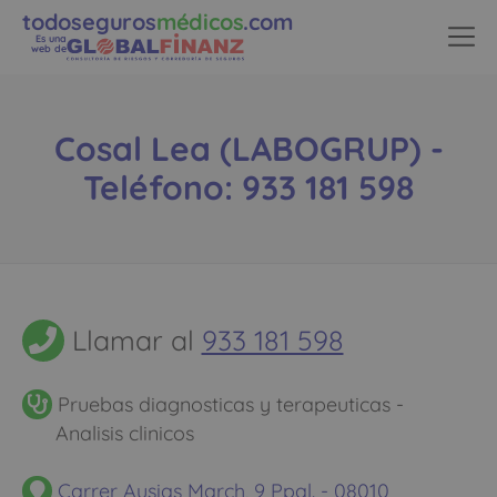
todoseguros
médicos
.com
Es una
web de
Cosal Lea (LABOGRUP) -
Teléfono: 933 181 598
Llamar al
933 181 598
Pruebas diagnosticas y terapeuticas -
Analisis clinicos
Carrer Ausias March, 9 Ppal. - 08010