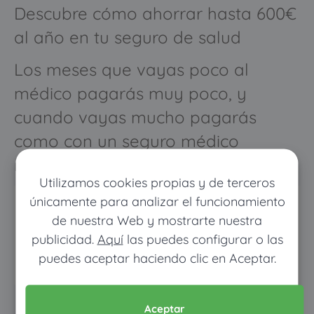
Descubre cómo ahorrar hasta 600€
al año en tu seguro de salud
Los meses que vayas poco al
médico pagarás muy poco, y
cuando vayas mucho pagarás
como con un seguro médico
normal
Utilizamos cookies propias y de terceros
únicamente para analizar el funcionamiento
de nuestra Web y mostrarte nuestra
publicidad.
Aquí
las puedes configurar o las
puedes aceptar haciendo clic en Aceptar.
Aceptar