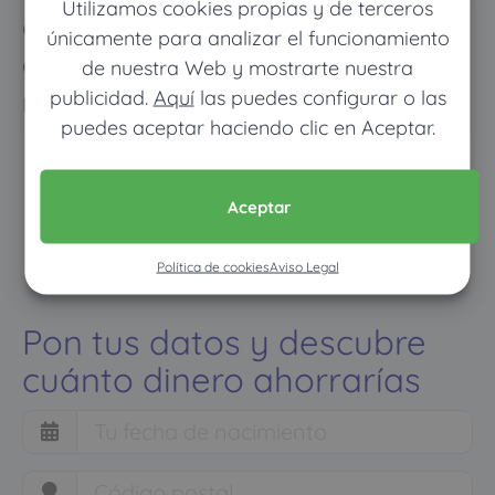
Utilizamos cookies propias y de terceros
cuando vayas mucho pagarás
únicamente para analizar el funcionamiento
como con un seguro médico
de nuestra Web y mostrarte nuestra
publicidad.
Aquí
las puedes configurar o las
normal
puedes aceptar haciendo clic en Aceptar.
Aceptar
Política de cookies
Aviso Legal
Pon tus datos y descubre
cuánto dinero ahorrarías