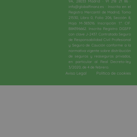
9A, 28033 Madrid · 91 218 21 86 ·
info@globalfinanz.es · Inscrita en el
Registro Mercantil de Madrid, Tomo
21530, Libro 0, Folio 206, Sección 8,
Hoja M-383016. Inscripción 1.ª. CIF.
B84396662. Inscrita Registro DGSFP
con clave J-2437. Contratado Seguro
de Responsabilidad Civil Profesional
y Seguro de Caución conforme a la
normativa vigente sobre distribución
de seguros y reaseguros privados,
en particular al Real Decreto-ley
3/2020, de 4 de febrero.​
Aviso Legal
Política de cookies