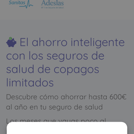
El ahorro inteligente
con los seguros de
salud de copagos
limitados
Descubre cómo ahorrar hasta 600€
al año en tu seguro de salud
Los meses que vayas poco al
médico pagarás muy poco, y