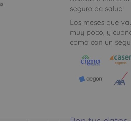
és
seguro de salud
Los meses que va
muy poco, y cuan
como con un segu
Pon tus datos
Ver mapa más grande
dinero ahorrar