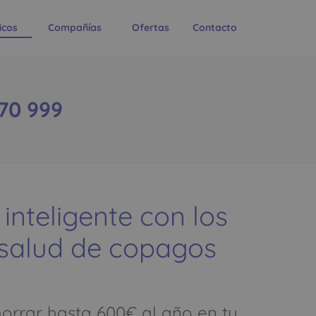
icos
Compañías
Ofertas
Contacto
370 999
 inteligente con los
 salud de copagos
rrar hasta 600€ al año en tu