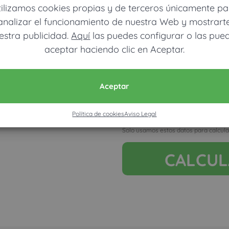
tilizamos cookies propias y de terceros únicamente pa
analizar el funcionamiento de nuestra Web y mostrart
estra publicidad.
Aquí
las puedes configurar o las pue
aceptar haciendo clic en Aceptar.
Móvil (Enviamos resultados vía
Aceptar
Política de cookies
Aviso Legal
Acepto la nota legal y RGP
Solo usamos estos datos para calcula
CALCU