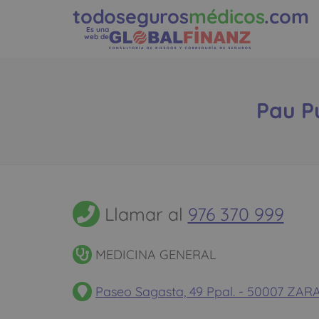
todoseguros
médicos
.com
Es una
web de
Pau Pu
Llamar al
976 370 999
MEDICINA GENERAL
Paseo Sagasta, 49 Ppal. - 50007 