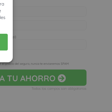
ra
e
des
 WhatsApp)
D
r el precio del seguro, nunca te enviaremos SPAM
LA
TU AHORRO
Todos los campos son obligatorios