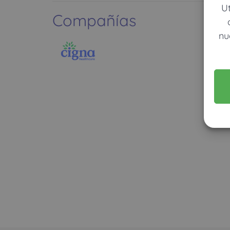
U
Compañías
nu