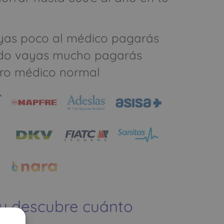
yas poco al médico pagarás
do vayas mucho pagarás
ro médico normal
 y descubre cuánto
ías