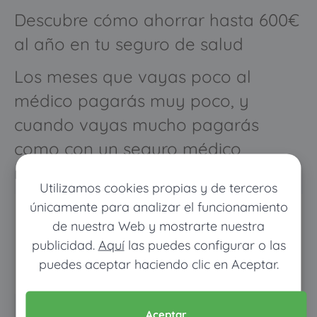
Descubre cómo ahorrar hasta 600€
al año en tu seguro de salud
Los meses que vayas poco al
médico pagarás muy poco, y
cuando vayas mucho pagarás
como con un seguro médico
normal
Utilizamos cookies propias y de terceros
únicamente para analizar el funcionamiento
de nuestra Web y mostrarte nuestra
publicidad.
Aquí
las puedes configurar o las
puedes aceptar haciendo clic en Aceptar.
Aceptar