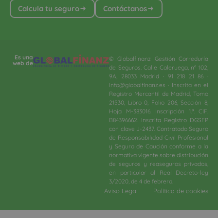
Calcula tu seguro
Contáctanos
Es una
© Globalfinanz Gestión Correduría
web de
de Seguros. Calle Caleruega, nº 102,
9A, 28033 Madrid · 91 218 21 86 ·
info@globalfinanz.es · Inscrita en el
Registro Mercantil de Madrid, Tomo
21530, Libro 0, Folio 206, Sección 8,
Hoja M-383016. Inscripción 1.ª. CIF.
B84396662. Inscrita Registro DGSFP
con clave J-2437. Contratado Seguro
de Responsabilidad Civil Profesional
y Seguro de Caución conforme a la
normativa vigente sobre distribución
de seguros y reaseguros privados,
en particular al Real Decreto-ley
3/2020, de 4 de febrero.​
Aviso Legal
Política de cookies