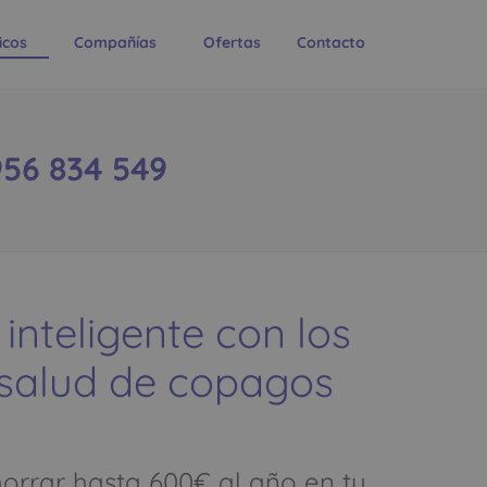
icos
Compañías
Ofertas
Contacto
956 834 549
 inteligente con los
 salud de copagos
rrar hasta 600€ al año en tu