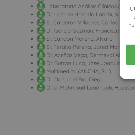
Laboratorio Análisis Clínicos (Quer
U
Dr. Lamrini Hamido Laarbi, Nil
Sr. Calderon Villodres, Carlos
nu
Dr. Garcia Guzman, Francisco Guill
Sr. Candon Moreno, Alvaro
Sr. Peralta Pereira, Jared Manuel
Dr. Azeñas Vega, Dermeval Alex
Dr. Butron Luna, Jose Joaquin
Multimedica (ANCHA, S.L.)
Dr. Doña del Rio, Diego
Dr. el Mahmoud Luadnoub, Houssa