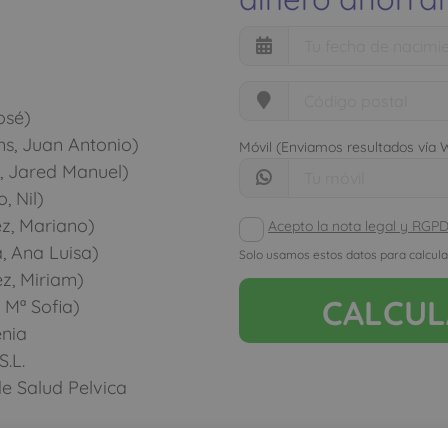
osé)
s, Juan Antonio)
Móvil (Enviamos resultados vía
, Jared Manuel)
, Nil)
z, Mariano)
Acepto la nota legal y RGP
, Ana Luisa)
Solo usamos estos datos para calcula
z, Miriam)
CALCU
 Mª Sofia)
enia
S.L.
e Salud Pelvica
s Morcillo, Andres)