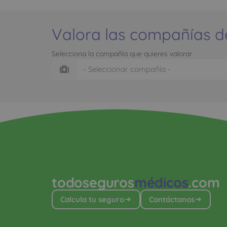
Valora las compañías d
Selecciona la compañía que quieres valorar
todoseguros
médicos
.com
Calcula tu seguro
Contáctanos