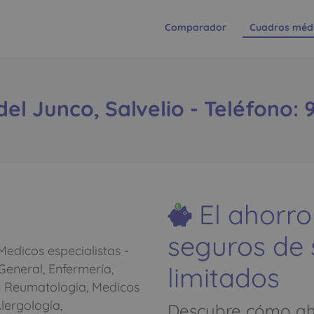
Comparador
Cuadros méd
del Junco, Salvelio - Teléfono: 
El ahorro
seguros de
edicos especialistas -
limitados
eneral, Enfermería,
 - Reumatologia, Medicos
Alergología,
Descubre cómo aho