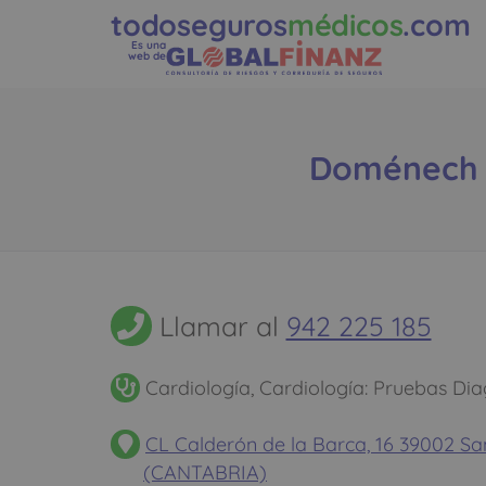
todoseguros
médicos
.com
Es una
web de
Doménech D
Llamar al
942 225 185
Cardiología, Cardiología: Pruebas Dia
CL Calderón de la Barca, 16 39002 Sa
(CANTABRIA)