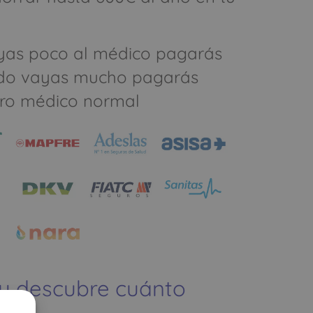
yas poco al médico pagarás
do vayas mucho pagarás
ro médico normal
 y descubre cuánto
ías