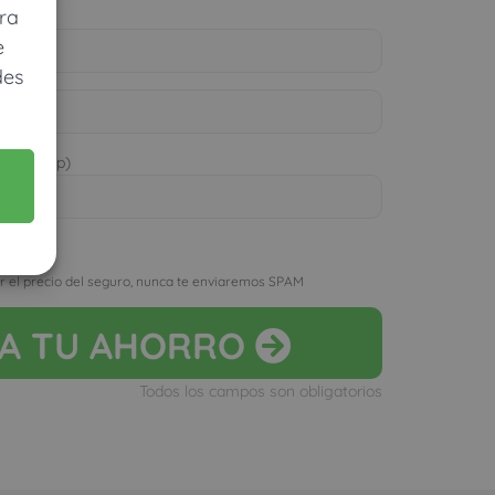
ra
e
des
 WhatsApp)
D
r el precio del seguro, nunca te enviaremos SPAM
LA
TU AHORRO
Todos los campos son obligatorios