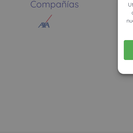
Compañías
U
nu