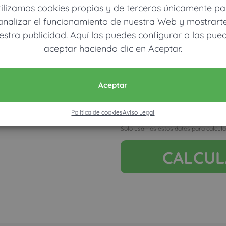
tilizamos cookies propias y de terceros únicamente pa
analizar el funcionamiento de nuestra Web y mostrart
estra publicidad.
Aquí
las puedes configurar o las pue
aceptar haciendo clic en Aceptar.
Móvil (Enviamos resultados vía
Aceptar
Política de cookies
Aviso Legal
Acepto la nota legal y RGP
Solo usamos estos datos para calcula
CALCU