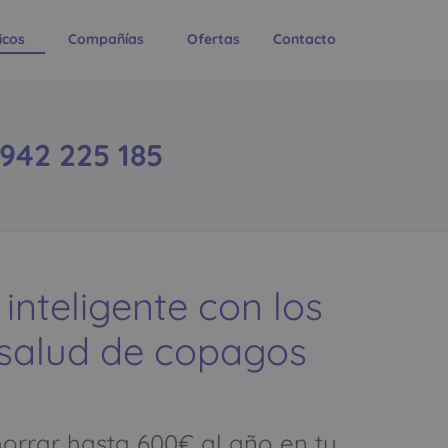
icos
Compañías
Ofertas
Contacto
942 225 185
 inteligente con los
 salud de copagos
rrar hasta 600€ al año en tu