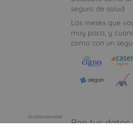
seguro de salud
Los meses que va
muy poco, y cuan
como con un segu
Ver mapa más grande
Pon tus datos
dinero ahorrar