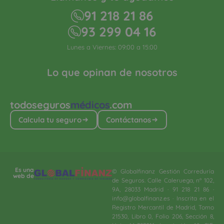
91 218 21 86
93 299 04 16
Lunes a Viernes: 09:00 a 15:00
Lo que opinan de nosotros
todoseguros
médicos
.com
Calcula tu seguro
Contáctanos
Es una
© Globalfinanz Gestión Correduría
web de
de Seguros. Calle Caleruega, nº 102,
9A, 28033 Madrid · 91 218 21 86 ·
info@globalfinanz.es · Inscrita en el
Registro Mercantil de Madrid, Tomo
21530, Libro 0, Folio 206, Sección 8,