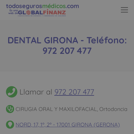
todoseguros
médicos
.com
Es una
web de
DENTAL GIRONA - Teléfono:
972 207 477
Llamar al
972 207 477
CIRUGIA ORAL Y MAXILOFACIAL, Ortodoncia
NORD, 17, 1º, 2º - 17001 GIRONA (GERONA)