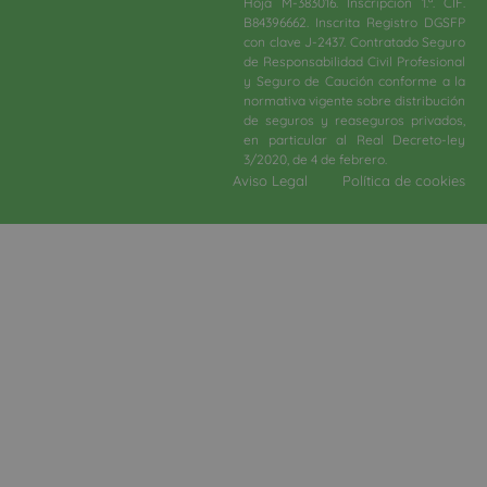
Hoja M-383016. Inscripción 1.ª. CIF.
B84396662. Inscrita Registro DGSFP
con clave J-2437. Contratado Seguro
de Responsabilidad Civil Profesional
y Seguro de Caución conforme a la
normativa vigente sobre distribución
de seguros y reaseguros privados,
en particular al Real Decreto-ley
3/2020, de 4 de febrero.​
Aviso Legal
Política de cookies