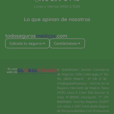
Lunes a Viernes: 09:00 a 15:00
Lo que opinan de nosotros
todoseguros
médicos
.com
Calcula tu seguro
Contáctanos
Es una
© Globalfinanz Gestión Correduría
web de
de Seguros. Calle Caleruega, nº 102,
9A, 28033 Madrid · 91 218 21 86 ·
info@globalfinanz.es · Inscrita en el
Registro Mercantil de Madrid, Tomo
21530, Libro 0, Folio 206, Sección 8,
Hoja M-383016. Inscripción 1.ª. CIF.
B84396662. Inscrita Registro DGSFP
con clave J-2437. Contratado Seguro
de Responsabilidad Civil Profesional