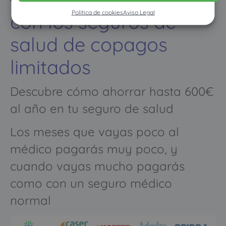
Política de cookies
Aviso Legal
con los seguros de
salud de copagos
limitados
Descubre cómo ahorrar hasta 600€
al año en tu seguro de salud
Los meses que vayas poco al
médico pagarás muy poco, y
cuando vayas mucho pagarás
como con un seguro médico
normal