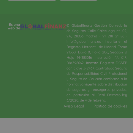
Es una
© Globalfinanz Gestión Correduría
web de
de Seguros. Calle Caleruega, nº 102,
9A, 28033 Madrid · 91 218 21 86 ·
info@globalfinanz.es · Inscrita en el
Registro Mercantil de Madrid, Tomo
21530, Libro 0, Folio 206, Sección 8,
Hoja M-383016. Inscripción 1.ª. CIF.
B84396662. Inscrita Registro DGSFP
con clave J-2437. Contratado Seguro
de Responsabilidad Civil Profesional
y Seguro de Caución conforme a la
normativa vigente sobre distribución
de seguros y reaseguros privados,
en particular al Real Decreto-ley
3/2020, de 4 de febrero.​
Aviso Legal
Política de cookies