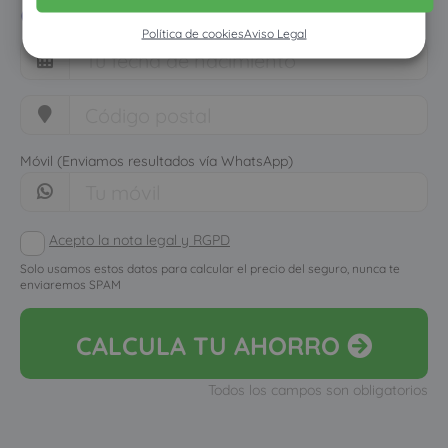
cuánto dinero ahorrarías
Política de cookies
Aviso Legal
Móvil (Enviamos resultados vía WhatsApp)
Acepto la nota legal y RGPD
Solo usamos estos datos para calcular el precio del seguro, nunca te
enviaremos SPAM
CALCULA
TU AHORRO
Todos los campos son obligatorios