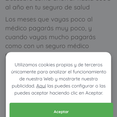
al año en tu seguro de salud
Los meses que vayas poco al
médico pagarás muy poco, y
cuando vayas mucho pagarás
como con un seguro médico
normal
Utilizamos cookies propias y de terceros
únicamente para analizar el funcionamiento
de nuestra Web y mostrarte nuestra
publicidad.
Aquí
las puedes configurar o las
puedes aceptar haciendo clic en Aceptar.
Pon tus datos y descubre
Aceptar