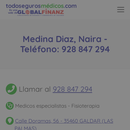
todoseguros
médicos
.com
Es una
web de
Medina Diaz, Naira -
Teléfono: 928 847 294
Llamar al
928 847 294
Medicos especialistas - Fisioterapia
Calle Doramas, 56 - 35460 GALDAR (LAS
PALMAS)