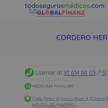
todoseguros
médicos
.com
Es una
web de
CORDERO HERNA
Llamar al
91 614 64 03
/
91
MEDICINA FAMILIAR
Calle Pintor El Greco Num. 9 (Clinica 
MÓSTOLES (MADRID)