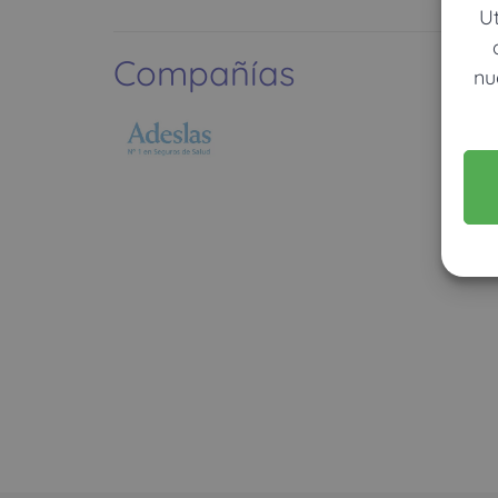
U
Compañías
nu