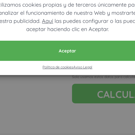
tilizamos cookies propias y de terceros únicamente pa
analizar el funcionamiento de nuestra Web y mostrart
estra publicidad.
Aquí
las puedes configurar o las pue
aceptar haciendo clic en Aceptar.
Móvil (Enviamos resultados vía
Aceptar
Política de cookies
Aviso Legal
Acepto la nota legal y RGP
Solo usamos estos datos para calcula
CALCU