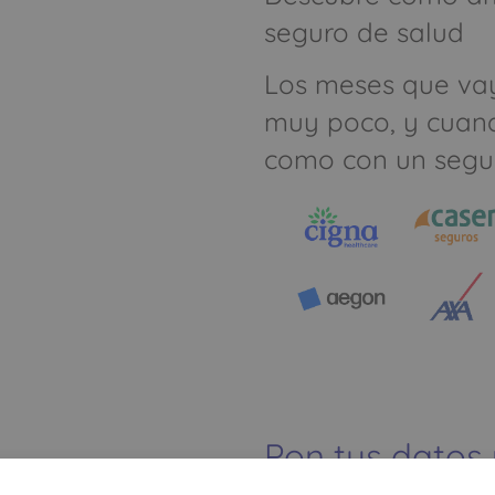
seguro de salud
Los meses que va
muy poco, y cuan
como con un segu
Pon tus datos
dinero ahorrar
Ver mapa más grande