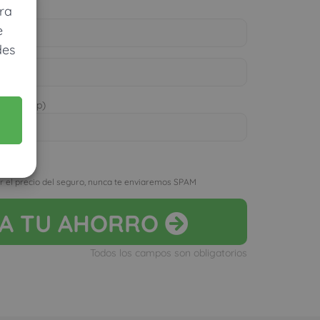
ra
e
des
 WhatsApp)
D
r el precio del seguro, nunca te enviaremos SPAM
LA
TU AHORRO
Todos los campos son obligatorios