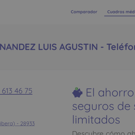
Comparador
Cuadros méd
NDEZ LUIS AGUSTIN - Teléfono
El ahorro
 613 46 75
seguros de
limitados
Ribera) - 28933
Descubre cómo aho