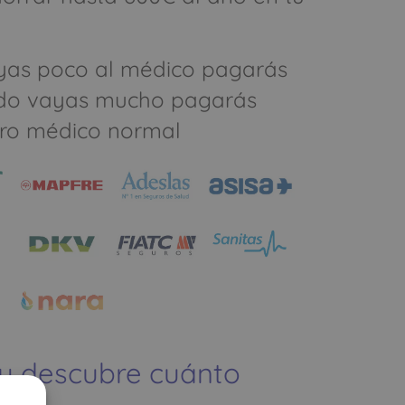
yas poco al médico pagarás
do vayas mucho pagarás
ro médico normal
 y descubre cuánto
ías