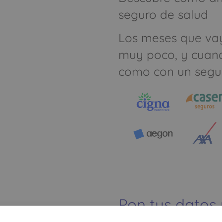
seguro de salud
Los meses que va
muy poco, y cuan
como con un segu
Pon tus datos
dinero ahorrar
Ver mapa más grande