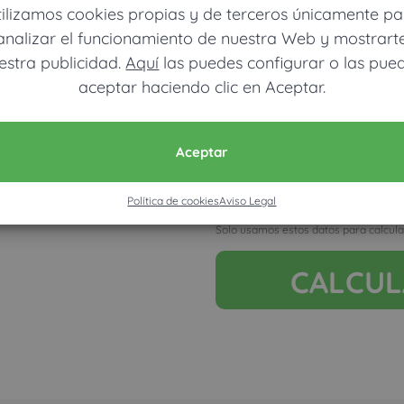
tilizamos cookies propias y de terceros únicamente pa
analizar el funcionamiento de nuestra Web y mostrart
estra publicidad.
Aquí
las puedes configurar o las pue
aceptar haciendo clic en Aceptar.
Móvil (Enviamos resultados vía
Aceptar
Política de cookies
Aviso Legal
Acepto la nota legal y RGP
Solo usamos estos datos para calcula
CALCU