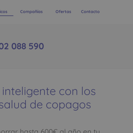
icos
Compañías
Ofertas
Contacto
02 088 590
 inteligente con los
 salud de copagos
rrar hasta 600€ al año en tu