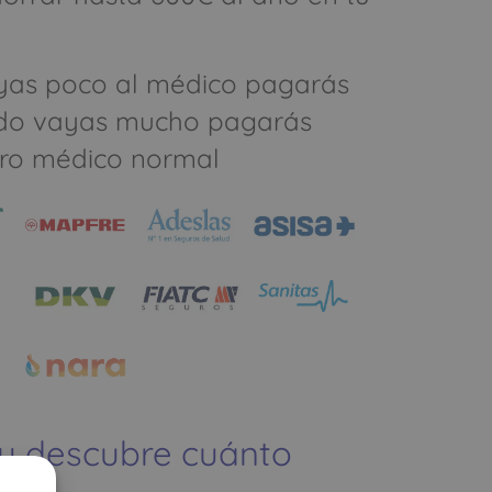
yas poco al médico pagarás
do vayas mucho pagarás
ro médico normal
 y descubre cuánto
ías