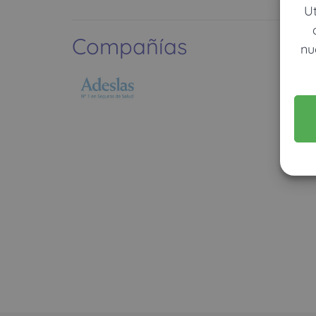
U
Compañías
nu