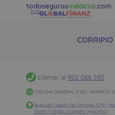
todoseguros
médicos
.com
Es una
web de
CORRIPIO 
Llamar al
902 088 590
CIRUGIA GENERAL Y DEL APARATO D
Avenida Castillo De Olivares, S/Nº (Ho
28250 TORRELODONES (MADRID)