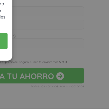
ra
e
des
 WhatsApp)
D
r el precio del seguro, nunca te enviaremos SPAM
LA
TU AHORRO
Todos los campos son obligatorios