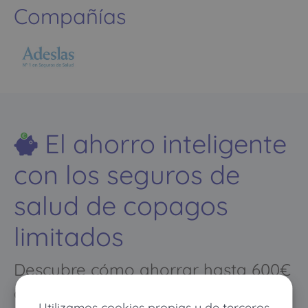
Compañías
El ahorro inteligente
con los seguros de
salud de copagos
limitados
Descubre cómo ahorrar hasta 600€
al año en tu seguro de salud
Utilizamos cookies propias y de terceros