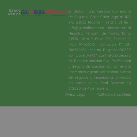
Es una
© Globalfinanz Gestión Correduría
web de
de Seguros. Calle Caleruega, nº 102,
9A, 28033 Madrid · 91 218 21 86 ·
info@globalfinanz.es · Inscrita en el
Registro Mercantil de Madrid, Tomo
21530, Libro 0, Folio 206, Sección 8,
Hoja M-383016. Inscripción 1.ª. CIF.
B84396662. Inscrita Registro DGSFP
con clave J-2437. Contratado Seguro
de Responsabilidad Civil Profesional
y Seguro de Caución conforme a la
normativa vigente sobre distribución
de seguros y reaseguros privados,
en particular al Real Decreto-ley
3/2020, de 4 de febrero.​
Aviso Legal
Política de cookies