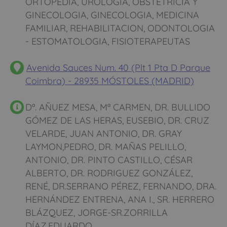
ORTOPEDIA, UROLOGIA, OBSTETRICIA Y
GINECOLOGIA, GINECOLOGIA, MEDICINA
FAMILIAR, REHABILITACION, ODONTOLOGIA
- ESTOMATOLOGIA, FISIOTERAPEUTAS
Avenida Sauces Num. 40 (Plt 1 Pta D Parque
Coimbra) - 28935 MÓSTOLES (MADRID)
Dª. AÑUEZ MESA, Mª CARMEN, DR. BULLIDO
GÓMEZ DE LAS HERAS, EUSEBIO, DR. CRUZ
VELARDE, JUAN ANTONIO, DR. GRAY
LAYMON,PEDRO, DR. MAÑAS PELILLO,
ANTONIO, DR. PINTO CASTILLO, CÉSAR
ALBERTO, DR. RODRIGUEZ GONZÁLEZ,
RENÉ, DR.SERRANO PÉREZ, FERNANDO, DRA.
HERNÁNDEZ ENTRENA, ANA I., SR. HERRERO
BLÁZQUEZ, JORGE-SR.ZORRILLA
DÍAZ,EDUARDO