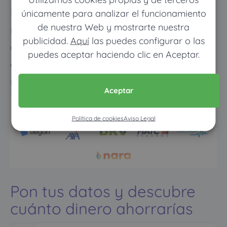
Los meses que vayas poco al
únicamente para analizar el funcionamiento
de nuestra Web y mostrarte nuestra
médico pagarás muy poco, y
publicidad.
Aquí
las puedes configurar o las
cuando vayas mucho pagarás
puedes aceptar haciendo clic en Aceptar.
como con un seguro médico
normal
Aceptar
Política de cookies
Aviso Legal
Pon tus datos y descubre
cuánto dinero ahorrarías