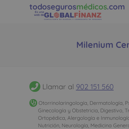
todoseguros
médicos
.com
Es una
web de
Milenium Cen
Llamar al
902 151 560
Otorrinolaringología, Dermatología, Ps
Ginecología y Obstetricia, Digestivo, 
Ortopédica, Alergología e Inmunología
Nutrición, Neurología, Medicina Genera