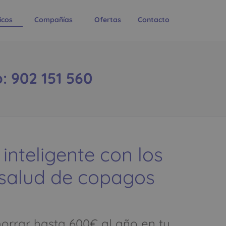
icos
Compañías
Ofertas
Contacto
: 902 151 560
 inteligente con los
 salud de copagos
rrar hasta 600€ al año en tu