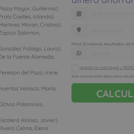
Plaza Mayor, Guillermo)
rats Caelles, Iolanda)
artinez Moran, Cristina)
Zapico Salomon,
Móvil (Enviamos resultados vía
González Fidalgo, Laura)
De la Fuente Alameda,
Acepto la nota legal y RGP
erelson del Pozo, Irene
Solo usamos estos datos para calcula
Huertas Velasco, María
CALCU
Ochoa Palominos,
scalera Alonso, Javier)
Rivera Celma, Elena