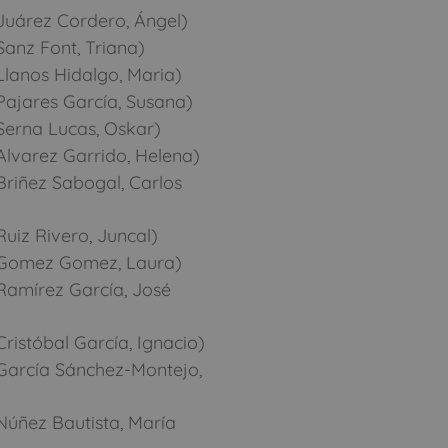
Juárez Cordero, Ángel)
anz Font, Triana)
lanos Hidalgo, Maria)
ajares García, Susana)
Serna Lucas, Oskar)
lvarez Garrido, Helena)
riñez Sabogal, Carlos
uiz Rivero, Juncal)
(Gomez Gomez, Laura)
Ramírez García, José
istóbal García, Ignacio)
García Sánchez-Montejo,
Núñez Bautista, María