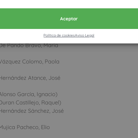
Rodríguez López,
Aceptar
arcía Martínez,
Política de cookies
Aviso Legal
De Pando Bravo, Maria
(Vázquez Colomo, Paola
Hernández Atance, José
lonso García, Ignacio)
uran Castillejo, Raquel)
Hernández Sánchez, José
ujica Pacheco, Elio