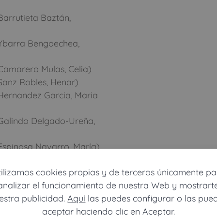
arrutieta Baztán,
(Ybarra Bengoechea,
Camarero Mulas, Celia)
Sanz Robles, Henar)
Hernandez Garcia, Maria
Galindo Delgado-Ureña,
Espinosa Navarro, María)
(Cabezudo Marta,
tilizamos cookies propias y de terceros únicamente pa
analizar el funcionamiento de nuestra Web y mostrart
alencia Pérez, Sara
estra publicidad.
Aquí
las puedes configurar o las pue
Jimenez Alcaide,
aceptar haciendo clic en Aceptar.