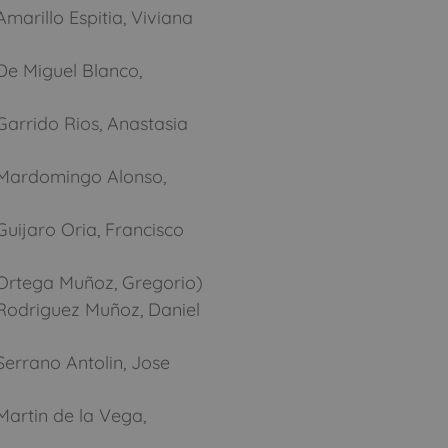
arillo Espitia, Viviana
De Miguel Blanco,
arrido Rios, Anastasia
(Mardomingo Alonso,
uijaro Oria, Francisco
Ortega Muñoz, Gregorio)
Rodriguez Muñoz, Daniel
errano Antolin, Jose
artin de la Vega,