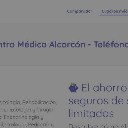
Comparador
Cuadros méd
tro Médico Alcorcón - Teléfono
El ahorro
seguros de
icología, Rehabilitación,
limitados
Traumatología y Cirugía
, Endocrinología y
l, Urología, Pediatría y
Descubre cómo aho