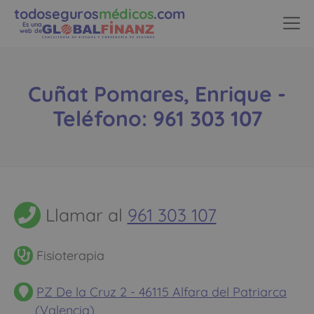
todoseguros
médicos
.com
Es una
web de
Cuñat Pomares, Enrique -
Teléfono: 961 303 107
Llamar al
961 303 107
Fisioterapia
PZ De la Cruz 2 - 46115 Alfara del Patriarca
(Valencia)