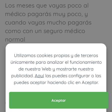
Los meses que vayas poco al
médico pagarás muy poco, y
cuando vayas mucho pagarás
como con un seguro médico
normal
Utilizamos cookies propias y de terceros
únicamente para analizar el funcionamiento
de nuestra Web y mostrarte nuestra
publicidad.
Aquí
las puedes configurar o las
puedes aceptar haciendo clic en Aceptar.
Pon tus datos y descubre
cuánto dinero ahorrarías
Aceptar