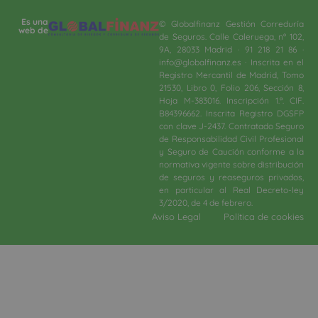
Es una
© Globalfinanz Gestión Correduría
web de
de Seguros. Calle Caleruega, nº 102,
9A, 28033 Madrid · 91 218 21 86 ·
info@globalfinanz.es · Inscrita en el
Registro Mercantil de Madrid, Tomo
21530, Libro 0, Folio 206, Sección 8,
Hoja M-383016. Inscripción 1.ª. CIF.
B84396662. Inscrita Registro DGSFP
con clave J-2437. Contratado Seguro
de Responsabilidad Civil Profesional
y Seguro de Caución conforme a la
normativa vigente sobre distribución
de seguros y reaseguros privados,
en particular al Real Decreto-ley
3/2020, de 4 de febrero.​
Aviso Legal
Política de cookies