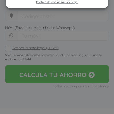
Política de cookies
Aviso Legal
Móvil (Enviamos resultados vía WhatsApp)
Acepto la nota legal y RGPD
Solo usamos estos datos para calcular el precio del seguro, nunca te
enviaremos SPAM
CALCULA
TU AHORRO
Todos los campos son obligatorios