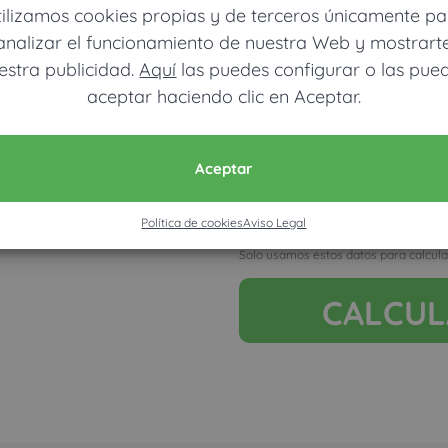
tilizamos cookies propias y de terceros únicamente pa
analizar el funcionamiento de nuestra Web y mostrart
estra publicidad.
Aquí
las puedes configurar o las pue
aceptar haciendo clic en Aceptar.
Móvil (Enviamos resultados vía
Aceptar
Política de cookies
Aviso Legal
Acepto la nota legal y RGP
Solo usamos estos datos para calcula
CALCU