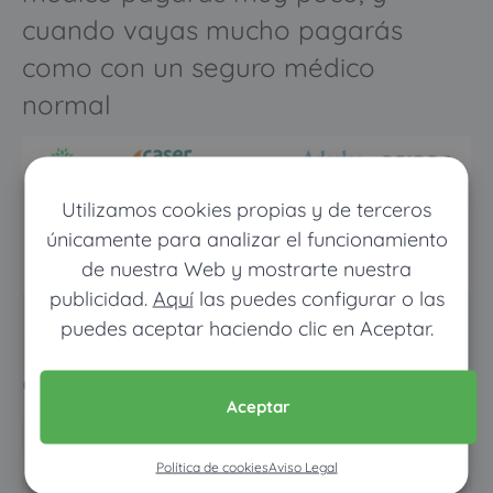
cuando vayas mucho pagarás
como con un seguro médico
normal
Utilizamos cookies propias y de terceros
únicamente para analizar el funcionamiento
de nuestra Web y mostrarte nuestra
publicidad.
Aquí
las puedes configurar o las
puedes aceptar haciendo clic en Aceptar.
Pon tus datos y descubre
cuánto dinero ahorrarías
Aceptar
Política de cookies
Aviso Legal