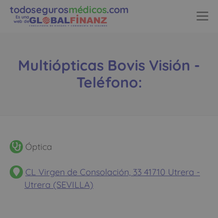
todoseguros
médicos
.com
Es una
web de
Multiópticas Bovis Visión -
Teléfono:
Óptica
CL Virgen de Consolación, 33 41710 Utrera -
Utrera (SEVILLA)