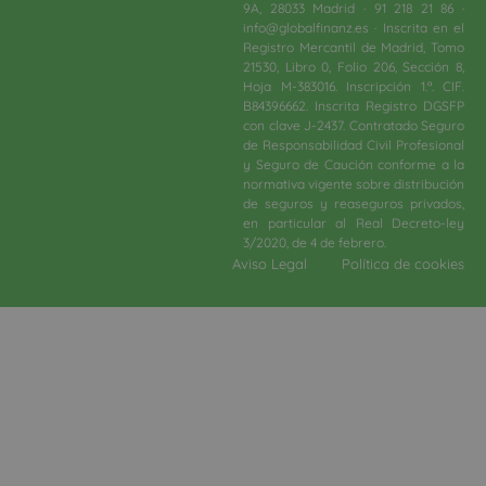
9A, 28033 Madrid · 91 218 21 86 ·
info@globalfinanz.es · Inscrita en el
Registro Mercantil de Madrid, Tomo
21530, Libro 0, Folio 206, Sección 8,
Hoja M-383016. Inscripción 1.ª. CIF.
B84396662. Inscrita Registro DGSFP
con clave J-2437. Contratado Seguro
de Responsabilidad Civil Profesional
y Seguro de Caución conforme a la
normativa vigente sobre distribución
de seguros y reaseguros privados,
en particular al Real Decreto-ley
3/2020, de 4 de febrero.​
Aviso Legal
Política de cookies