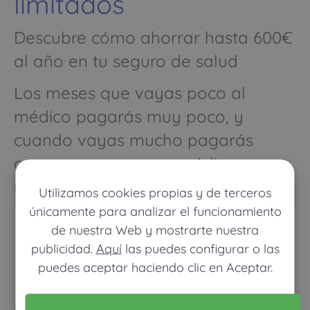
limitados
Descubre cómo ahorrar hasta 600€
al año en tu seguro de salud
Los meses que vayas poco al
médico pagarás muy poco, y
cuando vayas mucho pagarás
como con un seguro médico
normal
Utilizamos cookies propias y de terceros
únicamente para analizar el funcionamiento
de nuestra Web y mostrarte nuestra
publicidad.
Aquí
las puedes configurar o las
puedes aceptar haciendo clic en Aceptar.