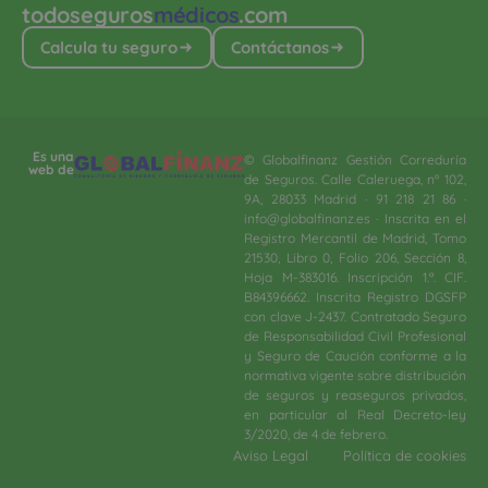
todoseguros
médicos
.com
Calcula tu seguro
Contáctanos
Es una
© Globalfinanz Gestión Correduría
web de
de Seguros. Calle Caleruega, nº 102,
9A, 28033 Madrid · 91 218 21 86 ·
info@globalfinanz.es · Inscrita en el
Registro Mercantil de Madrid, Tomo
21530, Libro 0, Folio 206, Sección 8,
Hoja M-383016. Inscripción 1.ª. CIF.
B84396662. Inscrita Registro DGSFP
con clave J-2437. Contratado Seguro
de Responsabilidad Civil Profesional
y Seguro de Caución conforme a la
normativa vigente sobre distribución
de seguros y reaseguros privados,
en particular al Real Decreto-ley
3/2020, de 4 de febrero.​
Aviso Legal
Política de cookies