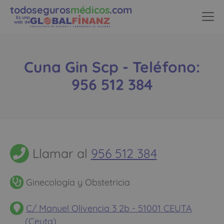
todoseguros
médicos
.com
Es una
web de
Cuna Gin Scp - Teléfono:
956 512 384
Llamar al
956 512 384
Ginecología y Obstetricia
C/ Manuel Olivencia 3 2b - 51001 CEUTA
(Ceuta)