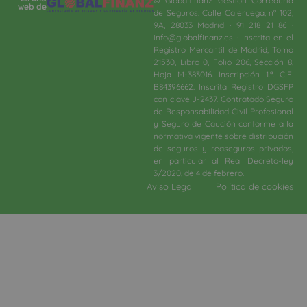
© Globalfinanz Gestión Correduría
web de
de Seguros. Calle Caleruega, nº 102,
9A, 28033 Madrid · 91 218 21 86 ·
info@globalfinanz.es · Inscrita en el
Registro Mercantil de Madrid, Tomo
21530, Libro 0, Folio 206, Sección 8,
Hoja M-383016. Inscripción 1.ª. CIF.
B84396662. Inscrita Registro DGSFP
con clave J-2437. Contratado Seguro
de Responsabilidad Civil Profesional
y Seguro de Caución conforme a la
normativa vigente sobre distribución
de seguros y reaseguros privados,
en particular al Real Decreto-ley
3/2020, de 4 de febrero.​
Aviso Legal
Política de cookies