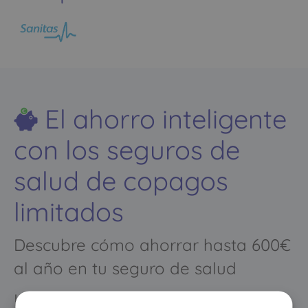
El ahorro inteligente
con los seguros de
salud de copagos
limitados
Descubre cómo ahorrar hasta 600€
al año en tu seguro de salud
Los meses que vayas poco al