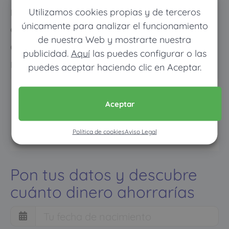
médico pagarás muy poco, y
Utilizamos cookies propias y de terceros
únicamente para analizar el funcionamiento
cuando vayas mucho pagarás
de nuestra Web y mostrarte nuestra
como con un seguro médico
publicidad.
Aquí
las puedes configurar o las
normal
puedes aceptar haciendo clic en Aceptar.
Aceptar
Política de cookies
Aviso Legal
Pon tus datos y descubre
cuánto dinero ahorrarías