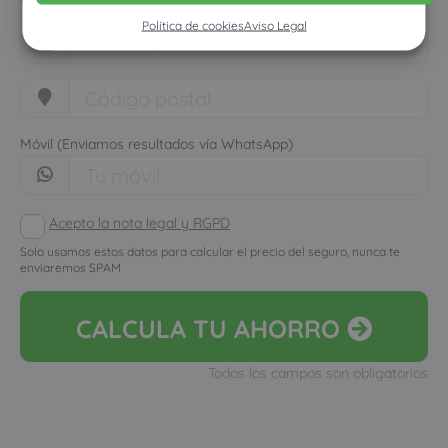
Política de cookies
Aviso Legal
Móvil (Enviamos resultados vía WhatsApp)
Acepto la nota legal y RGPD
Solo usamos estos datos para calcular el precio del seguro, nunca te
enviaremos SPAM
CALCULA
TU AHORRO
Todos los campos son obligatorios