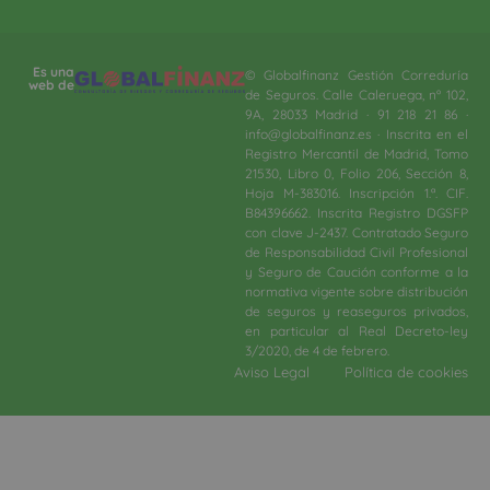
Es una
© Globalfinanz Gestión Correduría
web de
de Seguros. Calle Caleruega, nº 102,
9A, 28033 Madrid · 91 218 21 86 ·
info@globalfinanz.es · Inscrita en el
Registro Mercantil de Madrid, Tomo
21530, Libro 0, Folio 206, Sección 8,
Hoja M-383016. Inscripción 1.ª. CIF.
B84396662. Inscrita Registro DGSFP
con clave J-2437. Contratado Seguro
de Responsabilidad Civil Profesional
y Seguro de Caución conforme a la
normativa vigente sobre distribución
de seguros y reaseguros privados,
en particular al Real Decreto-ley
3/2020, de 4 de febrero.​
Aviso Legal
Política de cookies