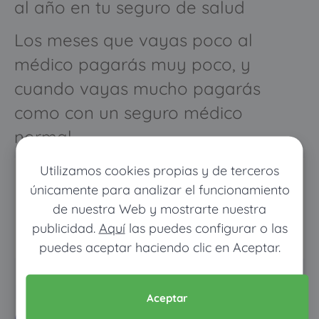
al año en tu seguro de salud
Los meses que vayas poco al
médico pagarás muy poco, y
cuando vayas mucho pagarás
como con un seguro médico
normal
Utilizamos cookies propias y de terceros
únicamente para analizar el funcionamiento
de nuestra Web y mostrarte nuestra
publicidad.
Aquí
las puedes configurar o las
puedes aceptar haciendo clic en Aceptar.
Pon tus datos y descubre
Aceptar
cuánto dinero ahorrarías