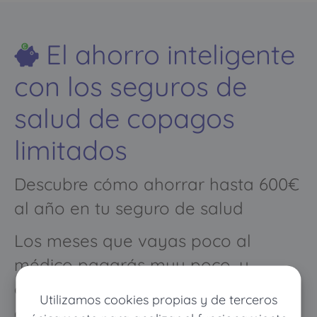
El ahorro inteligente
con los seguros de
salud de copagos
limitados
Descubre cómo ahorrar hasta 600€
al año en tu seguro de salud
Los meses que vayas poco al
médico pagarás muy poco, y
cuando vayas mucho pagarás
Utilizamos cookies propias y de terceros
como con un seguro médico