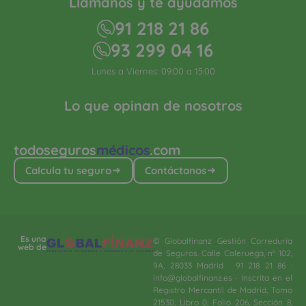
Llámanos y te ayudamos
91 218 21 86
93 299 04 16
Lunes a Viernes: 09:00 a 15:00
Lo que opinan de nosotros
todoseguros
médicos
.com
Calcula tu seguro
Contáctanos
Es una
© Globalfinanz Gestión Correduría
web de
de Seguros. Calle Caleruega, nº 102,
9A, 28033 Madrid · 91 218 21 86 ·
info@globalfinanz.es · Inscrita en el
Registro Mercantil de Madrid, Tomo
21530, Libro 0, Folio 206, Sección 8,