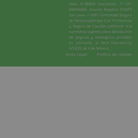
Hoja M-383016. Inscripción 1.ª. CIF.
B84396662. Inscrita Registro DGSFP
con clave J-2437. Contratado Seguro
de Responsabilidad Civil Profesional
y Seguro de Caución conforme a la
normativa vigente sobre distribución
de seguros y reaseguros privados,
en particular al Real Decreto-ley
3/2020, de 4 de febrero.​
Aviso Legal
Política de cookies