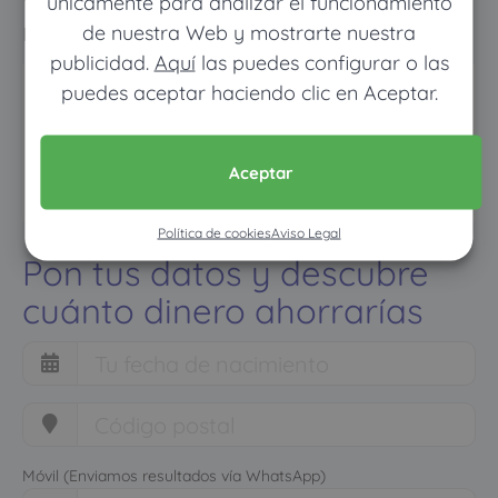
únicamente para analizar el funcionamiento
normal
de nuestra Web y mostrarte nuestra
publicidad.
Aquí
las puedes configurar o las
puedes aceptar haciendo clic en Aceptar.
Aceptar
Política de cookies
Aviso Legal
Pon tus datos y descubre
cuánto dinero ahorrarías
Móvil (Enviamos resultados vía WhatsApp)