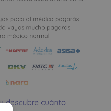
yas poco al médico pagarás
do vayas mucho pagarás
ro médico normal
 y descubre cuánto
ías