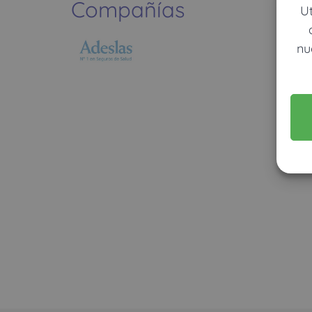
Compañías
U
nu