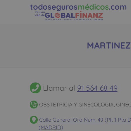
todoseguros
médicos
.com
Es una
web de
MARTINEZ 
Llamar al
91 564 68 49
OBSTETRICIA Y GINECOLOGIA, GINE
Calle General Ora Num. 49 (Plt 1 Pta
(MADRID)