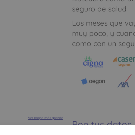
seguro de salud
Los meses que va
muy poco, y cuan
como con un segu
Ver mapa más grande
Pon tus datos
dinero ahorrar