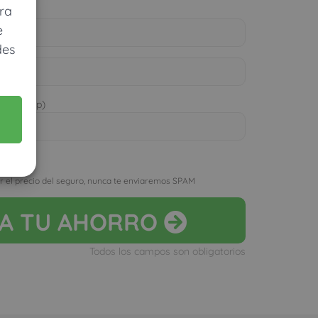
ra
e
des
 WhatsApp)
D
r el precio del seguro, nunca te enviaremos SPAM
LA
TU AHORRO
Todos los campos son obligatorios