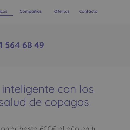
icos
Compañías
Ofertas
Contacto
 564 68 49
 inteligente con los
 salud de copagos
rrar hasta 600€ al año en tu