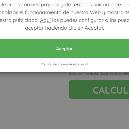
tilizamos cookies propias y de terceros únicamente pa
analizar el funcionamiento de nuestra Web y mostrart
estra publicidad.
Aquí
las puedes configurar o las pue
aceptar haciendo clic en Aceptar.
Móvil (Enviamos resultados vía
Aceptar
Política de cookies
Aviso Legal
Acepto la nota legal y RGP
Solo usamos estos datos para calcula
CALCU