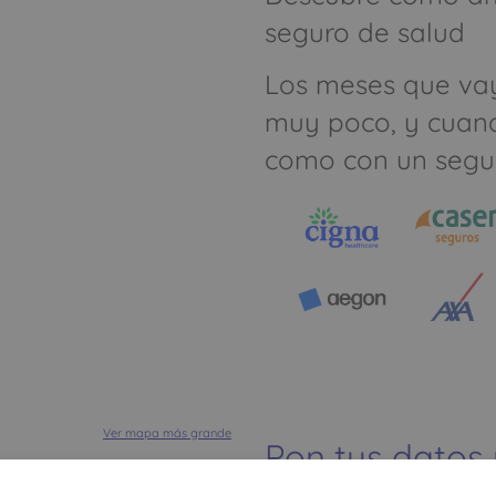
seguro de salud
Los meses que va
muy poco, y cuan
como con un segu
Ver mapa más grande
Pon tus datos
dinero ahorrar