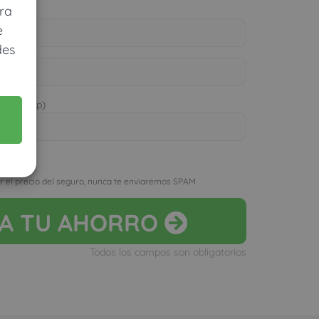
ra
e
des
 WhatsApp)
D
r el precio del seguro, nunca te enviaremos SPAM
LA
TU AHORRO
Todos los campos son obligatorios