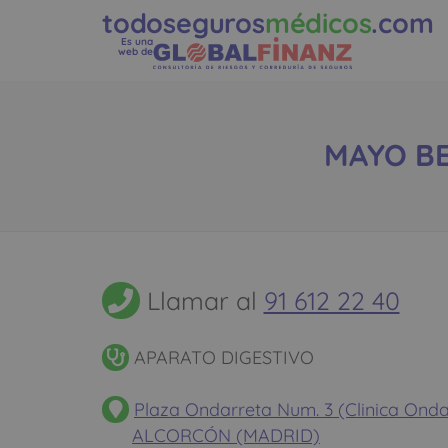
todoseguros
médicos
.com
Es una
web de
MAYO BEN
Llamar al
91 612 22 40
APARATO DIGESTIVO
Plaza Ondarreta Num. 3 (Clinica Onda
ALCORCÓN (MADRID)