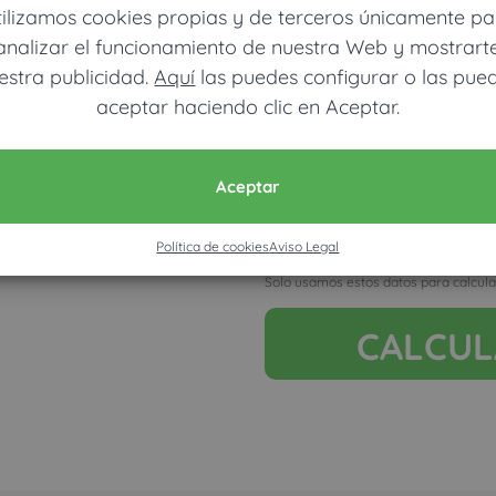
tilizamos cookies propias y de terceros únicamente pa
analizar el funcionamiento de nuestra Web y mostrart
estra publicidad.
Aquí
las puedes configurar o las pue
aceptar haciendo clic en Aceptar.
Móvil (Enviamos resultados vía
Aceptar
Política de cookies
Aviso Legal
Acepto la nota legal y RGP
Solo usamos estos datos para calcula
CALCU