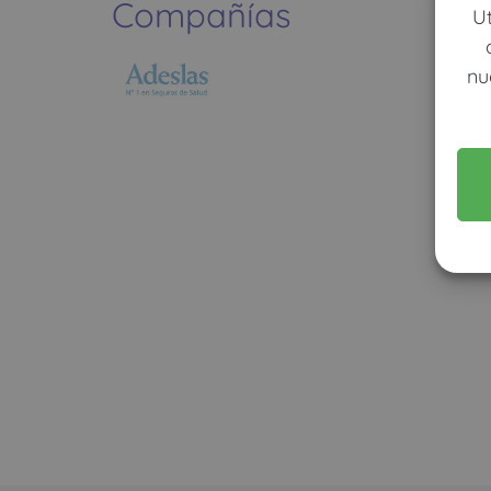
Compañías
U
nu