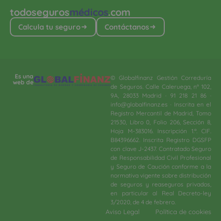
todoseguros
médicos
.com
Calcula tu seguro
Contáctanos
Es una
© Globalfinanz Gestión Correduría
web de
de Seguros. Calle Caleruega, nº 102,
9A, 28033 Madrid · 91 218 21 86 ·
info@globalfinanz.es · Inscrita en el
Registro Mercantil de Madrid, Tomo
21530, Libro 0, Folio 206, Sección 8,
Hoja M-383016. Inscripción 1.ª. CIF.
B84396662. Inscrita Registro DGSFP
con clave J-2437. Contratado Seguro
de Responsabilidad Civil Profesional
y Seguro de Caución conforme a la
normativa vigente sobre distribución
de seguros y reaseguros privados,
en particular al Real Decreto-ley
3/2020, de 4 de febrero.​
Aviso Legal
Política de cookies