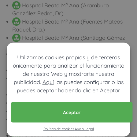
Hospital Beata Mª Ana (Aramburo
González Pedro, Dr.)
Hospital Beata Mª Ana (Fuentes Mateos
Raquel, Dra.)
Hospital Beata Mª Ana (Santiago Gómez
Ángela, Dra.)
Hospital Beata Mª Ana (Jalón López Jose
Utilizamos cookies propias y de terceros
Ignacio, Dr.)
únicamente para analizar el funcionamiento
Dr. Rodriguez Garcia, Jesus
de nuestra Web y mostrarte nuestra
ITACC (García-Alejo Hernández Rodrigo,
publicidad.
Aquí
las puedes configurar o las
Dr.)
puedes aceptar haciendo clic en Aceptar.
Dr. Rodriguez Gonzalez-Moro, Jose Miguel
Dr. Rodriguez Jimenez, Carlos Enrique
Dr. Rodriguez Martin, Marcos
Aceptar
Hospital Beata Mª Ana (Ramírez Calvo
Carlos, Dr.)
Política de cookies
Aviso Legal
Hospital Beata Mª Ana (Serrano Pérez