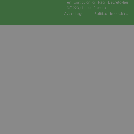
en particular al Real Decreto-ley
3/2020, de 4 de febrero.​
Aviso Legal
Política de cookies