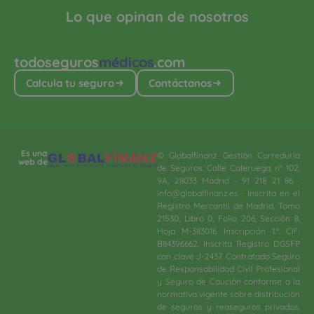
Lo que opinan de nosotros
todoseguros
médicos
.com
Calcula tu seguro
Contáctanos
Es una
© Globalfinanz Gestión Correduría
web de
de Seguros. Calle Caleruega, nº 102,
9A, 28033 Madrid · 91 218 21 86 ·
info@globalfinanz.es · Inscrita en el
Registro Mercantil de Madrid, Tomo
21530, Libro 0, Folio 206, Sección 8,
Hoja M-383016. Inscripción 1.ª. CIF.
B84396662. Inscrita Registro DGSFP
con clave J-2437. Contratado Seguro
de Responsabilidad Civil Profesional
y Seguro de Caución conforme a la
normativa vigente sobre distribución
de seguros y reaseguros privados,