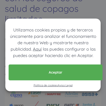
salud de copagos
limitados
Utilizamos cookies propias y de terceros
Descubre cómo ahorrar hasta 600€
únicamente para analizar el funcionamiento
al año en tu seguro de salud
de nuestra Web y mostrarte nuestra
Los meses que vayas poco al
publicidad.
Aquí
las puedes configurar o las
puedes aceptar haciendo clic en Aceptar.
médico pagarás muy poco, y
cuando vayas mucho pagarás
Aceptar
como con un seguro médico
normal
Política de cookies
Aviso Legal