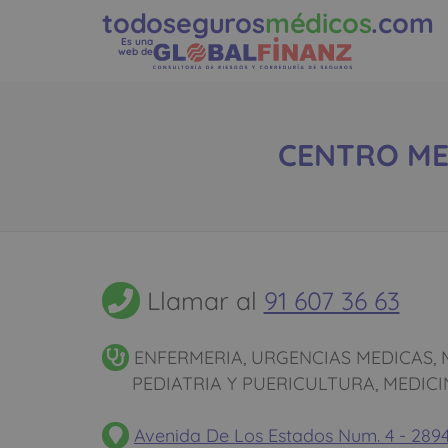
todoseguros
médicos
.com
Es una
web de
CENTRO MED
Llamar al
91 607 36 63
ENFERMERIA, URGENCIAS MEDICAS, M
PEDIATRIA Y PUERICULTURA, MEDIC
Avenida De Los Estados Num. 4 - 2