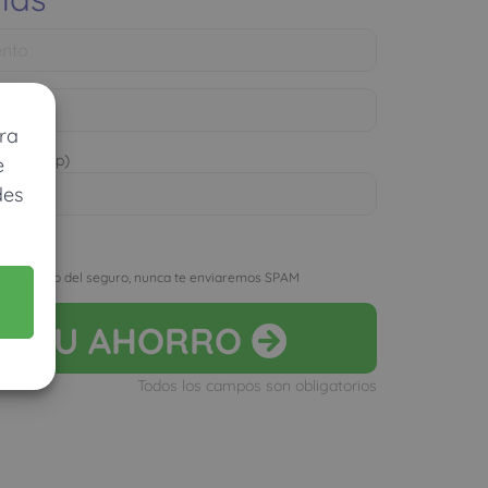
ra
 WhatsApp)
e
des
D
r el precio del seguro, nunca te enviaremos SPAM
LA
TU AHORRO
Todos los campos son obligatorios