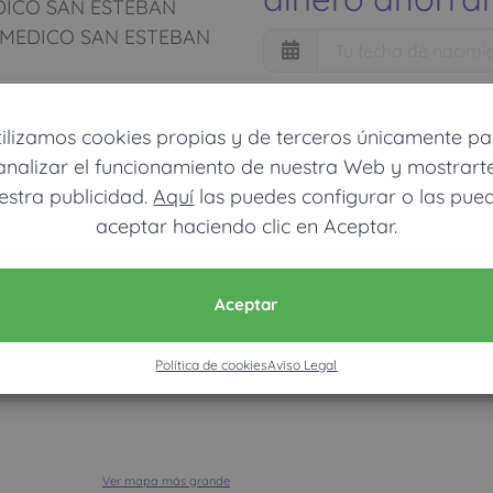
DICO SAN ESTEBAN
MEDICO SAN ESTEBAN
tilizamos cookies propias y de terceros únicamente pa
Móvil (Enviamos resultados vía
analizar el funcionamiento de nuestra Web y mostrart
estra publicidad.
Aquí
las puedes configurar o las pue
aceptar haciendo clic en Aceptar.
Acepto la nota legal y RGP
Solo usamos estos datos para calcula
Aceptar
CALCU
Política de cookies
Aviso Legal
Ver mapa más grande