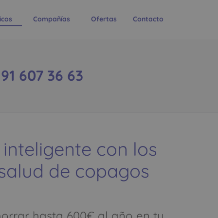
icos
Compañías
Ofertas
Contacto
1 607 36 63
 inteligente con los
 salud de copagos
rrar hasta 600€ al año en tu