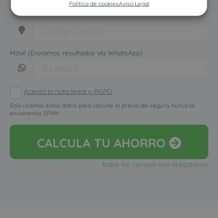
Política de cookies
Aviso Legal
Móvil (Enviamos resultados vía WhatsApp)
Acepto la nota legal y RGPD
Solo usamos estos datos para calcular el precio del seguro, nunca te
enviaremos SPAM
CALCULA
TU AHORRO
Todos los campos son obligatorios