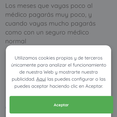
Los meses que vayas poco al
médico pagarás muy poco, y
cuando vayas mucho pagarás
como con un seguro médico
normal
Utilizamos cookies propias y de terceros
únicamente para analizar el funcionamiento
de nuestra Web y mostrarte nuestra
publicidad.
Aquí
las puedes configurar o las
puedes aceptar haciendo clic en Aceptar.
Pon tus datos y descubre
cuánto dinero ahorrarías
Aceptar