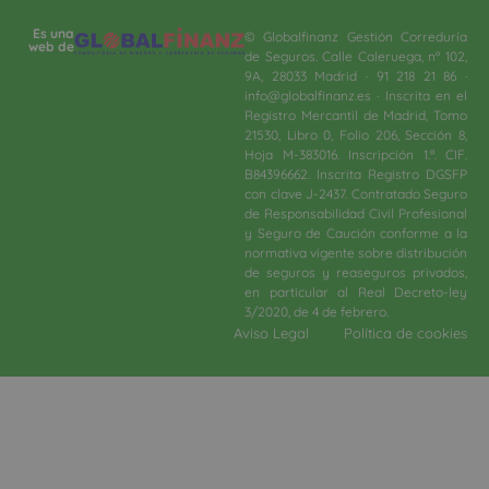
Es una
© Globalfinanz Gestión Correduría
web de
de Seguros. Calle Caleruega, nº 102,
9A, 28033 Madrid · 91 218 21 86 ·
info@globalfinanz.es · Inscrita en el
Registro Mercantil de Madrid, Tomo
21530, Libro 0, Folio 206, Sección 8,
Hoja M-383016. Inscripción 1.ª. CIF.
B84396662. Inscrita Registro DGSFP
con clave J-2437. Contratado Seguro
de Responsabilidad Civil Profesional
y Seguro de Caución conforme a la
normativa vigente sobre distribución
de seguros y reaseguros privados,
en particular al Real Decreto-ley
3/2020, de 4 de febrero.​
Aviso Legal
Política de cookies