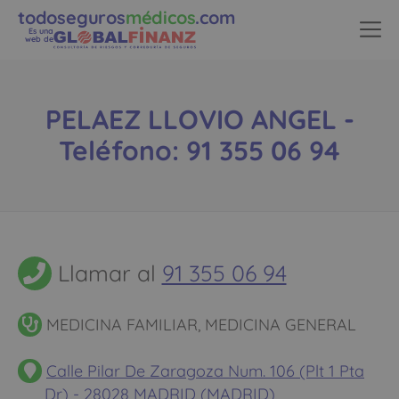
todoseguros
médicos
.com
Es una
web de
PELAEZ LLOVIO ANGEL -
Teléfono: 91 355 06 94
Llamar al
91 355 06 94
MEDICINA FAMILIAR, MEDICINA GENERAL
Calle Pilar De Zaragoza Num. 106 (Plt 1 Pta
Dr) - 28028 MADRID (MADRID)