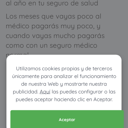
al año en tu seguro de salud
Los meses que vayas poco al
médico pagarás muy poco, y
cuando vayas mucho pagarás
como con un seguro médico
normal
Utilizamos cookies propias y de terceros
únicamente para analizar el funcionamiento
de nuestra Web y mostrarte nuestra
publicidad.
Aquí
las puedes configurar o las
puedes aceptar haciendo clic en Aceptar.
Pon tus datos y descubre
Aceptar
cuánto dinero ahorrarías