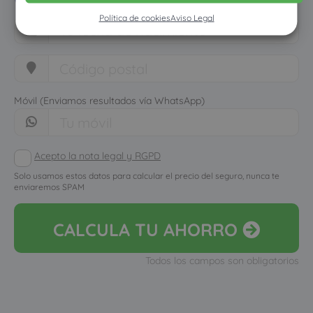
Política de cookies
Aviso Legal
Móvil (Enviamos resultados vía WhatsApp)
Acepto la nota legal y RGPD
Solo usamos estos datos para calcular el precio del seguro, nunca te
enviaremos SPAM
CALCULA
TU AHORRO
Todos los campos son obligatorios