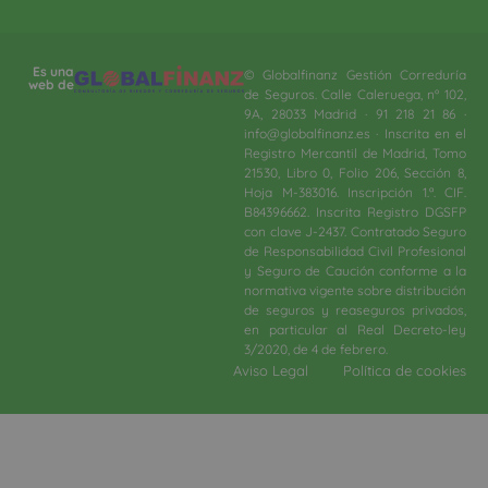
Es una
© Globalfinanz Gestión Correduría
web de
de Seguros. Calle Caleruega, nº 102,
9A, 28033 Madrid · 91 218 21 86 ·
info@globalfinanz.es · Inscrita en el
Registro Mercantil de Madrid, Tomo
21530, Libro 0, Folio 206, Sección 8,
Hoja M-383016. Inscripción 1.ª. CIF.
B84396662. Inscrita Registro DGSFP
con clave J-2437. Contratado Seguro
de Responsabilidad Civil Profesional
y Seguro de Caución conforme a la
normativa vigente sobre distribución
de seguros y reaseguros privados,
en particular al Real Decreto-ley
3/2020, de 4 de febrero.​
Aviso Legal
Política de cookies