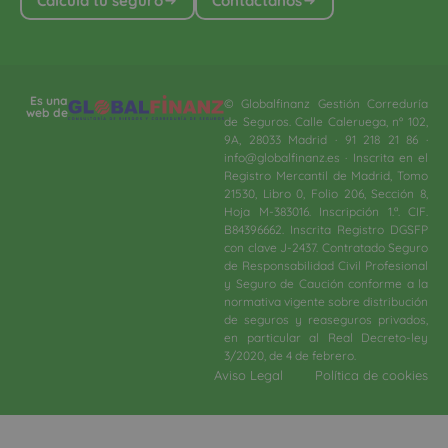
Calcula tu seguro
Contáctanos
Es una
© Globalfinanz Gestión Correduría
web de
de Seguros. Calle Caleruega, nº 102,
9A, 28033 Madrid · 91 218 21 86 ·
info@globalfinanz.es · Inscrita en el
Registro Mercantil de Madrid, Tomo
21530, Libro 0, Folio 206, Sección 8,
Hoja M-383016. Inscripción 1.ª. CIF.
B84396662. Inscrita Registro DGSFP
con clave J-2437. Contratado Seguro
de Responsabilidad Civil Profesional
y Seguro de Caución conforme a la
normativa vigente sobre distribución
de seguros y reaseguros privados,
en particular al Real Decreto-ley
3/2020, de 4 de febrero.​
Aviso Legal
Política de cookies