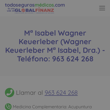
todoseguros
médicos
.com
Es una
web de
Mª Isabel Wagner
Keuerleber (Wagner
Keuerleber Mª Isabel, Dra.) -
Teléfono: 963 624 268
Llamar al
963 624 268
Medicina Complementaria: Acupuntura