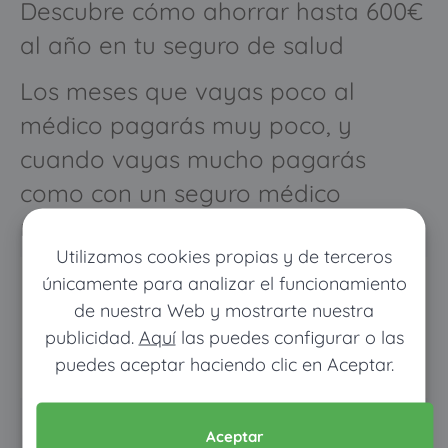
Descubre cómo ahorrar hasta 600€
al año en tu seguro de salud
Los meses que vayas poco al
médico pagarás muy poco, y
cuando vayas mucho pagarás
como con un seguro médico
normal
Utilizamos cookies propias y de terceros
únicamente para analizar el funcionamiento
de nuestra Web y mostrarte nuestra
publicidad.
Aquí
las puedes configurar o las
puedes aceptar haciendo clic en Aceptar.
Pon tus datos y descubre
Aceptar