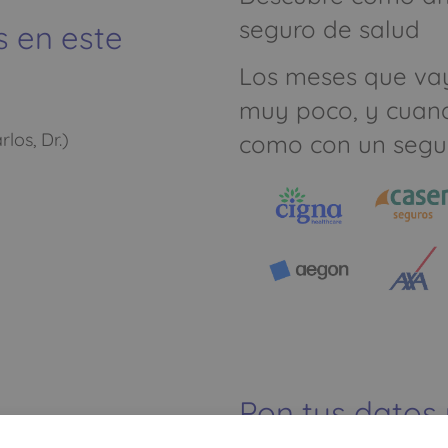
seguro de salud
s en este
Los meses que va
muy poco, y cuan
los, Dr.)
como con un segu
Pon tus datos
dinero ahorrar