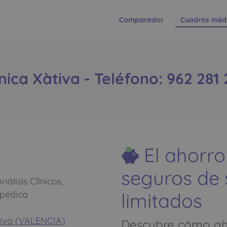
Comparador
Cuadros méd
ínica Xàtiva - Teléfono: 962 281 
El ahorro
seguros de
álisis Clínicos,
limitados
opédica
tiva (VALENCIA)
Descubre cómo aho