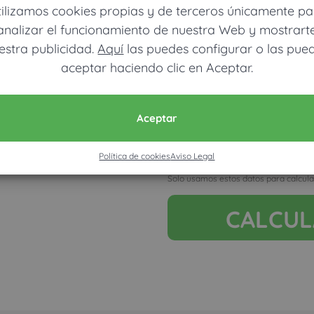
tilizamos cookies propias y de terceros únicamente pa
analizar el funcionamiento de nuestra Web y mostrart
estra publicidad.
Aquí
las puedes configurar o las pue
aceptar haciendo clic en Aceptar.
Ver mapa más grande
Móvil (Enviamos resultados vía
Aceptar
Política de cookies
Aviso Legal
Acepto la nota legal y RGP
Solo usamos estos datos para calcula
CALCU