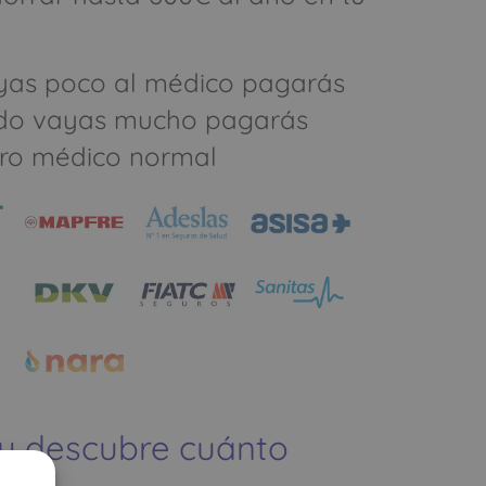
yas poco al médico pagarás
do vayas mucho pagarás
ro médico normal
 y descubre cuánto
ías