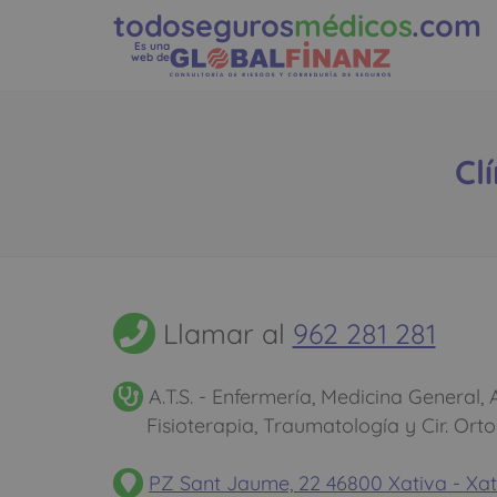
todoseguros
médicos
.com
Es una
web de
Cl
Llamar al
962 281 281
A.T.S. - Enfermería, Medicina General, An
Fisioterapia, Traumatología y Cir. Ort
PZ Sant Jaume, 22 46800 Xativa - Xa