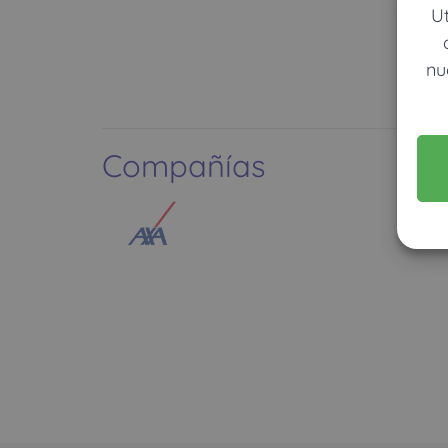
U
nu
Compañías