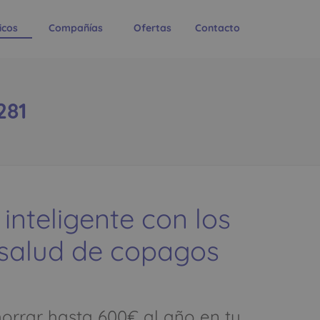
icos
Compañías
Ofertas
Contacto
281
 inteligente con los
 salud de copagos
rrar hasta 600€ al año en tu