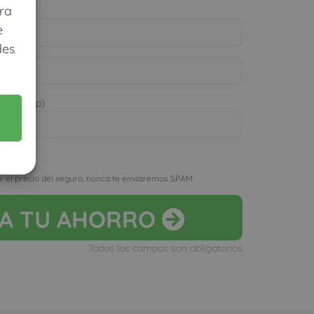
ra
e
des
 WhatsApp)
D
r el precio del seguro, nunca te enviaremos SPAM
LA
TU AHORRO
Todos los campos son obligatorios