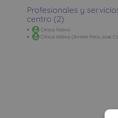
Profesionales y servicio
centro (2)
Clínica Xàtiva
Clínica Xàtiva (Arriete Peris José Car