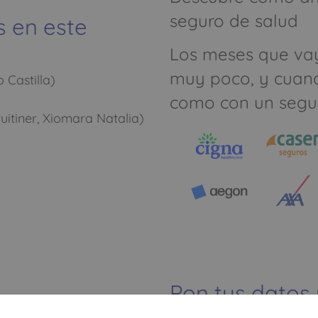
seguro de salud
s en este
Los meses que va
muy poco, y cuan
 Castilla)
como con un segu
uitiner, Xiomara Natalia)
Pon tus datos
dinero ahorrar