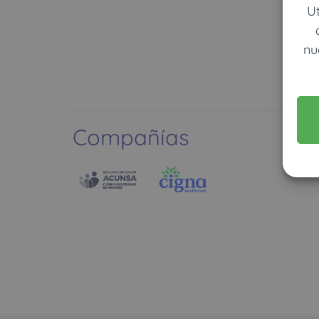
U
nu
Compañías