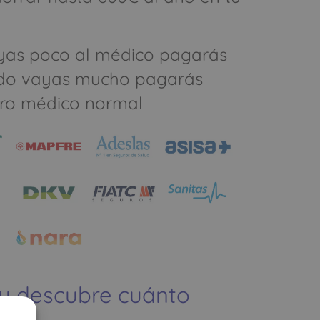
yas poco al médico pagarás
do vayas mucho pagarás
ro médico normal
 y descubre cuánto
ías