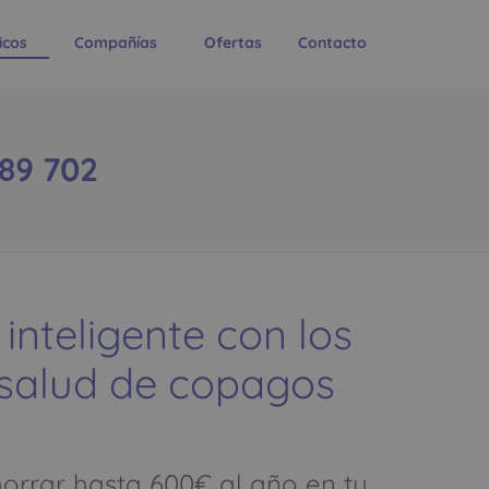
icos
Compañías
Ofertas
Contacto
789 702
 inteligente con los
 salud de copagos
rrar hasta 600€ al año en tu