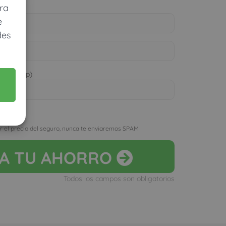
ra
e
des
 WhatsApp)
D
r el precio del seguro, nunca te enviaremos SPAM
LA
TU AHORRO
Todos los campos son obligatorios