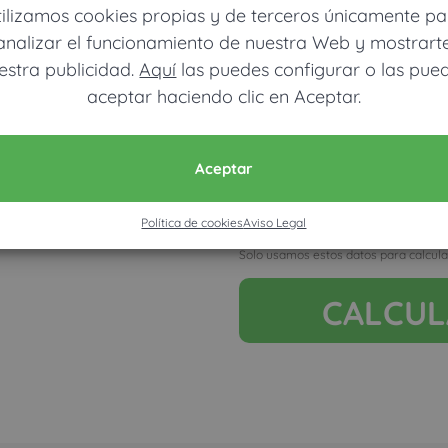
tilizamos cookies propias y de terceros únicamente pa
analizar el funcionamiento de nuestra Web y mostrart
estra publicidad.
Aquí
las puedes configurar o las pue
aceptar haciendo clic en Aceptar.
Ver mapa más grande
Móvil (Enviamos resultados vía
Aceptar
Política de cookies
Aviso Legal
Acepto la nota legal y RGP
Solo usamos estos datos para calcula
CALCU