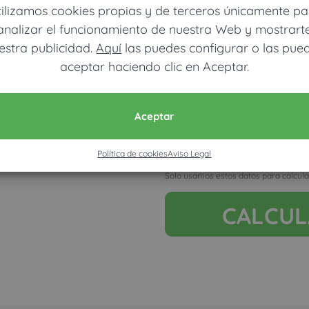
tilizamos cookies propias y de terceros únicamente pa
analizar el funcionamiento de nuestra Web y mostrart
estra publicidad.
Aquí
las puedes configurar o las pue
aceptar haciendo clic en Aceptar.
Móvil (Enviamos resultados vía
Aceptar
Política de cookies
Aviso Legal
Acepto la nota legal y RGP
Solo usamos estos datos para calcula
CALCU