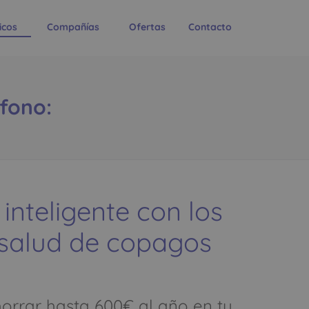
icos
Compañías
Ofertas
Contacto
éfono:
 inteligente con los
 salud de copagos
rrar hasta 600€ al año en tu