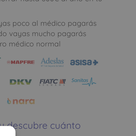
yas poco al médico pagarás
do vayas mucho pagarás
ro médico normal
 y descubre cuánto
ías