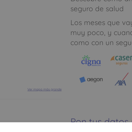
seguro de salud
Los meses que va
muy poco, y cuan
como con un segu
Ver mapa más grande
Pon tus datos
dinero ahorrar