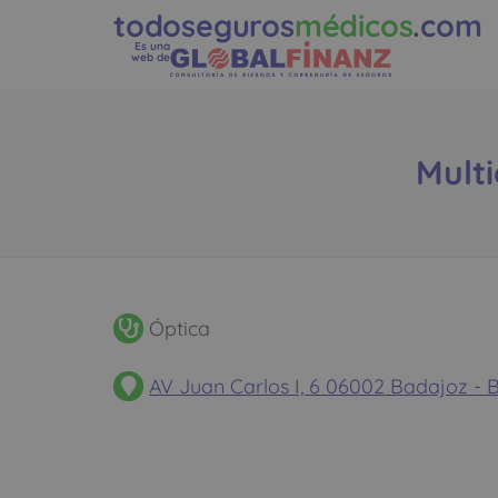
todoseguros
médicos
.com
Es una
web de
Multi
Óptica
AV Juan Carlos I, 6 06002 Badajoz 