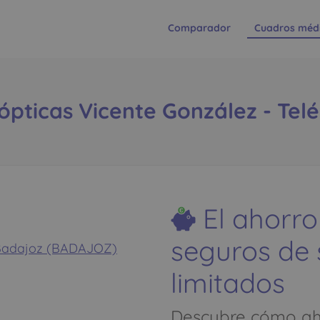
Comparador
Cuadros méd
ópticas Vicente González - Tel
El ahorro
seguros de
- Badajoz (BADAJOZ)
limitados
Descubre cómo aho