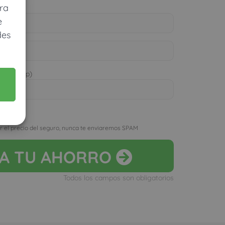
ra
e
des
 WhatsApp)
D
r el precio del seguro, nunca te enviaremos SPAM
LA
TU AHORRO
Todos los campos son obligatorios