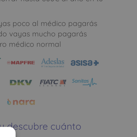
yas poco al médico pagarás
do vayas mucho pagarás
ro médico normal
 y descubre cuánto
ías