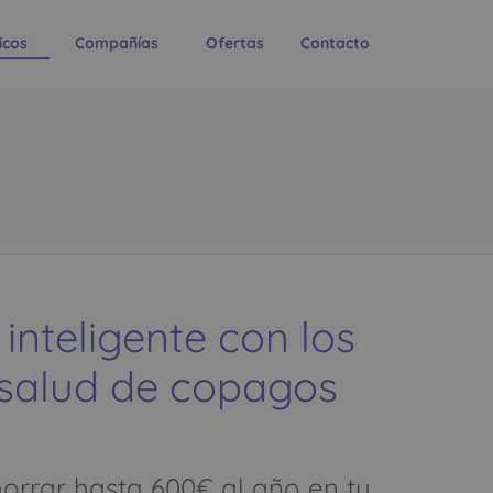
icos
Compañías
Ofertas
Contacto
:
 inteligente con los
 salud de copagos
rrar hasta 600€ al año en tu