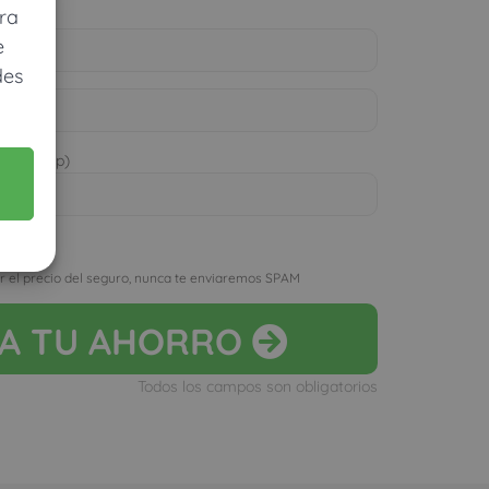
ra
e
des
 WhatsApp)
D
r el precio del seguro, nunca te enviaremos SPAM
LA
TU AHORRO
Todos los campos son obligatorios