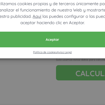
tilizamos cookies propias y de terceros únicamente pa
analizar el funcionamiento de nuestra Web y mostrart
estra publicidad.
Aquí
las puedes configurar o las pue
aceptar haciendo clic en Aceptar.
Móvil (Enviamos resultados vía
Aceptar
Política de cookies
Aviso Legal
Acepto la nota legal y RGP
Solo usamos estos datos para calcula
CALCU