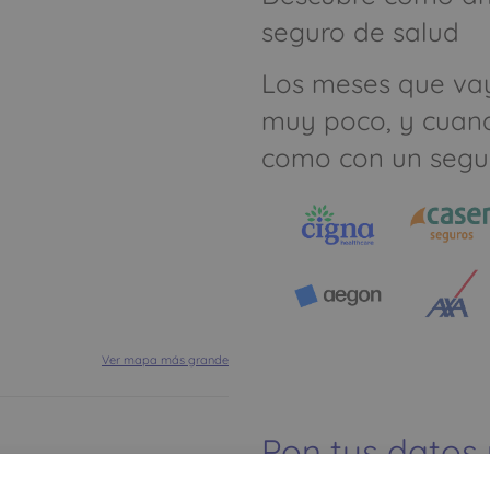
seguro de salud
Los meses que va
muy poco, y cuan
como con un segu
Ver mapa más grande
Pon tus datos
dinero ahorrar