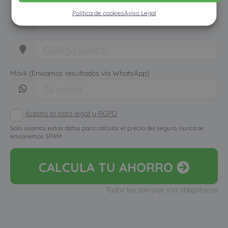
Política de cookies
Aviso Legal
Móvil (Enviamos resultados vía WhatsApp)
Acepto la nota legal y RGPD
Solo usamos estos datos para calcular el precio del seguro, nunca te
enviaremos SPAM
CALCULA
TU AHORRO
Todos los campos son obligatorios