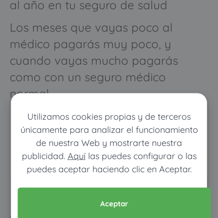
al año en tu seguro de salud
Los meses que vayas poco al
médico pagarás muy poco, y
cuando vayas mucho pagarás
como con un seguro médico
normal
Utilizamos cookies propias y de terceros
únicamente para analizar el funcionamiento
de nuestra Web y mostrarte nuestra
publicidad.
Aquí
las puedes configurar o las
puedes aceptar haciendo clic en Aceptar.
Pon tus datos y descubre
Aceptar
cuánto dinero ahorrarías