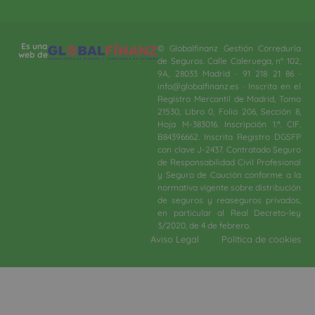
Es una
© Globalfinanz Gestión Correduría
web de
de Seguros. Calle Caleruega, nº 102,
9A, 28033 Madrid · 91 218 21 86 ·
info@globalfinanz.es · Inscrita en el
Registro Mercantil de Madrid, Tomo
21530, Libro 0, Folio 206, Sección 8,
Hoja M-383016. Inscripción 1.ª. CIF.
B84396662. Inscrita Registro DGSFP
con clave J-2437. Contratado Seguro
de Responsabilidad Civil Profesional
y Seguro de Caución conforme a la
normativa vigente sobre distribución
de seguros y reaseguros privados,
en particular al Real Decreto-ley
3/2020, de 4 de febrero.​
Aviso Legal
Política de cookies