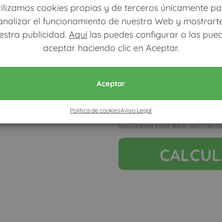
tilizamos cookies propias y de terceros únicamente pa
analizar el funcionamiento de nuestra Web y mostrart
estra publicidad.
Aquí
las puedes configurar o las pue
aceptar haciendo clic en Aceptar.
Móvil (Enviamos resultados vía
Aceptar
Política de cookies
Aviso Legal
Acepto la nota legal y RGP
Solo usamos estos datos para calcula
CALCU