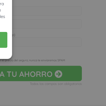
ra
e
des
 WhatsApp)
D
r el precio del seguro, nunca te enviaremos SPAM
LA
TU AHORRO
Todos los campos son obligatorios