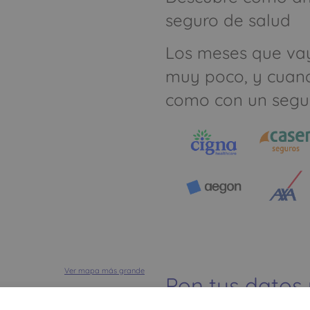
seguro de salud
Los meses que va
muy poco, y cuan
como con un segu
Ver mapa más grande
Pon tus datos
dinero ahorrar