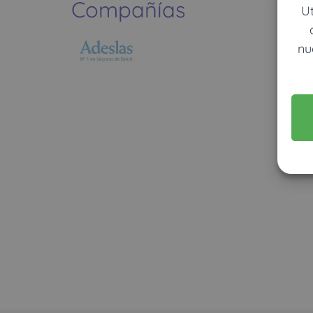
Compañías
U
nu