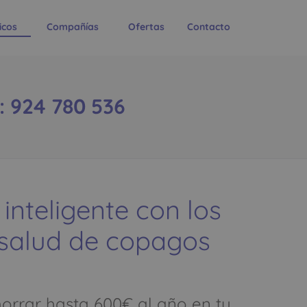
icos
Compañías
Ofertas
Contacto
 924 780 536
 inteligente con los
 salud de copagos
rrar hasta 600€ al año en tu