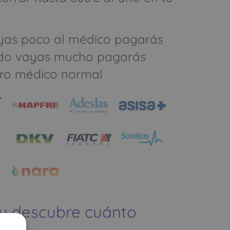
yas poco al médico pagarás
do vayas mucho pagarás
ro médico normal
 y descubre cuánto
ías