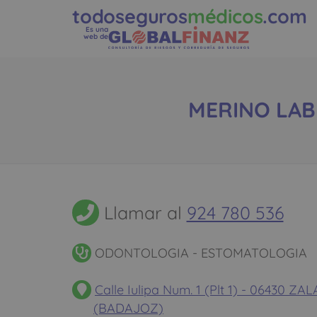
todoseguros
médicos
.com
Es una
web de
MERINO LABR
Llamar al
924 780 536
ODONTOLOGIA - ESTOMATOLOGIA
Calle Iulipa Num. 1 (Plt 1) - 06430 
(BADAJOZ)