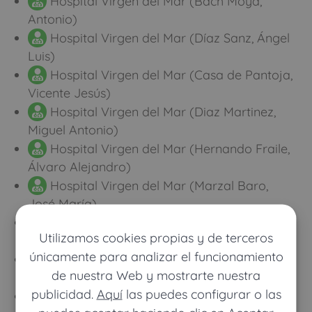
Hospital Virgen del Mar (Bach Moya,
Antonio)
Hospital Virgen del Mar (Díaz Sanz, Ángel
Luis)
Hospital Virgen del Mar (Casa de Pantoja,
Vicente Jesús)
Hospital Virgen del Mar (Diaz Martinez,
Miguel Antonio)
Hospital Virgen del Mar (Hernando Fraile,
Álvaro Alejandro)
Hospital Virgen del Mar (Marzal Baro,
José María)
Hospital Virgen del Mar (Parra Sanchez,
Utilizamos cookies propias y de terceros
Guillermo)
únicamente para analizar el funcionamiento
Hospital Virgen del Mar (Contreras
de nuestra Web y mostrarte nuestra
Sánchez, José)
publicidad.
Aquí
las puedes configurar o las
Hospital Virgen del Mar (Rengifo Abbad,