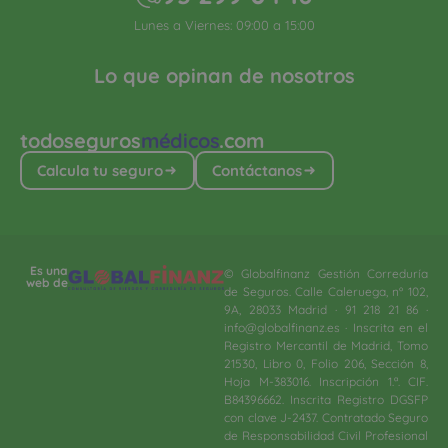
Lunes a Viernes: 09:00 a 15:00
Lo que opinan de nosotros
todoseguros
médicos
.com
Calcula tu seguro
Contáctanos
Es una
© Globalfinanz Gestión Correduría
web de
de Seguros. Calle Caleruega, nº 102,
9A, 28033 Madrid · 91 218 21 86 ·
info@globalfinanz.es · Inscrita en el
Registro Mercantil de Madrid, Tomo
21530, Libro 0, Folio 206, Sección 8,
Hoja M-383016. Inscripción 1.ª. CIF.
B84396662. Inscrita Registro DGSFP
con clave J-2437. Contratado Seguro
de Responsabilidad Civil Profesional