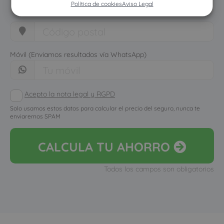
Política de cookies
Aviso Legal
Móvil (Enviamos resultados vía WhatsApp)
Acepto la nota legal y RGPD
Solo usamos estos datos para calcular el precio del seguro, nunca te
enviaremos SPAM
CALCULA
TU AHORRO
Todos los campos son obligatorios