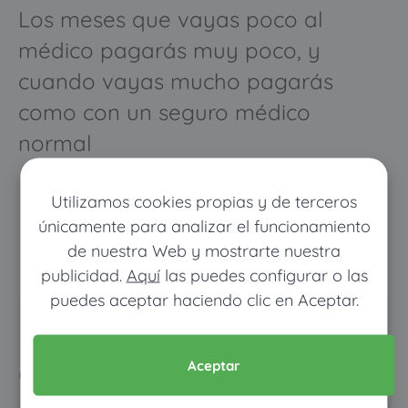
Los meses que vayas poco al
médico pagarás muy poco, y
cuando vayas mucho pagarás
como con un seguro médico
normal
Utilizamos cookies propias y de terceros
únicamente para analizar el funcionamiento
de nuestra Web y mostrarte nuestra
publicidad.
Aquí
las puedes configurar o las
puedes aceptar haciendo clic en Aceptar.
Pon tus datos y descubre
cuánto dinero ahorrarías
Aceptar