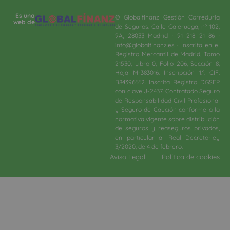
Es una
© Globalfinanz Gestión Correduría
web de
de Seguros. Calle Caleruega, nº 102,
9A, 28033 Madrid · 91 218 21 86 ·
info@globalfinanz.es · Inscrita en el
Registro Mercantil de Madrid, Tomo
21530, Libro 0, Folio 206, Sección 8,
Hoja M-383016. Inscripción 1.ª. CIF.
B84396662. Inscrita Registro DGSFP
con clave J-2437. Contratado Seguro
de Responsabilidad Civil Profesional
y Seguro de Caución conforme a la
normativa vigente sobre distribución
de seguros y reaseguros privados,
en particular al Real Decreto-ley
3/2020, de 4 de febrero.​
Aviso Legal
Política de cookies