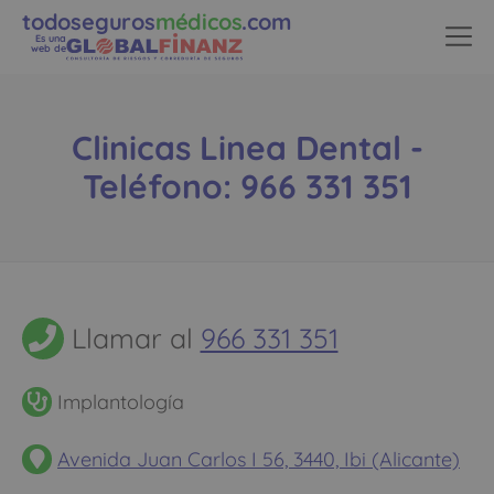
todoseguros
médicos
.com
Es una
web de
Clinicas Linea Dental -
Teléfono: 966 331 351
Llamar al
966 331 351
Implantología
Avenida Juan Carlos I 56, 3440, Ibi (Alicante)