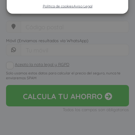
Política de cookies
Aviso Legal
Móvil (Enviamos resultados vía WhatsApp)
Acepto la nota legal y RGPD
Solo usamos estos datos para calcular el precio del seguro, nunca te
enviaremos SPAM
CALCULA
TU AHORRO
Todos los campos son obligatorios