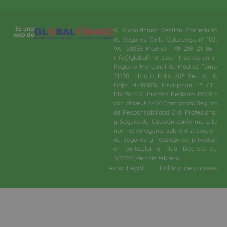
Es una
© Globalfinanz Gestión Correduría
web de
de Seguros. Calle Caleruega, nº 102,
9A, 28033 Madrid · 91 218 21 86 ·
info@globalfinanz.es · Inscrita en el
Registro Mercantil de Madrid, Tomo
21530, Libro 0, Folio 206, Sección 8,
Hoja M-383016. Inscripción 1.ª. CIF.
B84396662. Inscrita Registro DGSFP
con clave J-2437. Contratado Seguro
de Responsabilidad Civil Profesional
y Seguro de Caución conforme a la
normativa vigente sobre distribución
de seguros y reaseguros privados,
en particular al Real Decreto-ley
3/2020, de 4 de febrero.​
Aviso Legal
Política de cookies