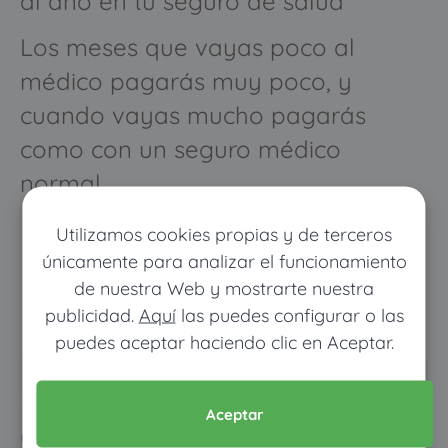
al año en tu seguro de salud
Los meses que vayas poco al
médico pagarás muy poco, y
cuando vayas mucho pagarás
como con un seguro médico
normal
Utilizamos cookies propias y de terceros
únicamente para analizar el funcionamiento
de nuestra Web y mostrarte nuestra
publicidad.
Aquí
las puedes configurar o las
puedes aceptar haciendo clic en Aceptar.
Pon tus datos y descubre
Aceptar
cuánto dinero ahorrarías