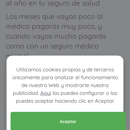
al año en tu seguro de salud
Los meses que vayas poco al
médico pagarás muy poco, y
cuando vayas mucho pagarás
como con un seguro médico
normal
Utilizamos cookies propias y de terceros
únicamente para analizar el funcionamiento
de nuestra Web y mostrarte nuestra
publicidad.
Aquí
las puedes configurar o las
puedes aceptar haciendo clic en Aceptar.
Pon tus datos y descubre
Aceptar
cuánto dinero ahorrarías