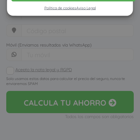
Política de cookies
Aviso Legal
Móvil (Enviamos resultados vía WhatsApp)
Acepto la nota legal y RGPD
Solo usamos estos datos para calcular el precio del seguro, nunca te
enviaremos SPAM
CALCULA
TU AHORRO
Todos los campos son obligatorios