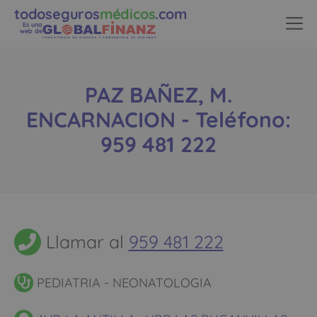
todoseguros
médicos
.com
Es una
web de
PAZ BAÑEZ, M.
ENCARNACION - Teléfono:
959 481 222
Llamar al
959 481 222
PEDIATRIA - NEONATOLOGIA