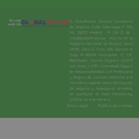
Es una
© Globalfinanz Gestión Correduría
web de
de Seguros. Calle Caleruega, nº 102,
9A, 28033 Madrid · 91 218 21 86 ·
info@globalfinanz.es · Inscrita en el
Registro Mercantil de Madrid, Tomo
21530, Libro 0, Folio 206, Sección 8,
Hoja M-383016. Inscripción 1.ª. CIF.
B84396662. Inscrita Registro DGSFP
con clave J-2437. Contratado Seguro
de Responsabilidad Civil Profesional
y Seguro de Caución conforme a la
normativa vigente sobre distribución
de seguros y reaseguros privados,
en particular al Real Decreto-ley
3/2020, de 4 de febrero.​
Aviso Legal
Política de cookies