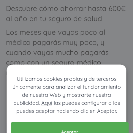
Descubre cómo ahorrar hasta 600€
al año en tu seguro de salud
Los meses que vayas poco al
médico pagarás muy poco, y
cuando vayas mucho pagarás
como con un seguro médico
normal
Utilizamos cookies propias y de terceros
únicamente para analizar el funcionamiento
de nuestra Web y mostrarte nuestra
publicidad.
Aquí
las puedes configurar o las
puedes aceptar haciendo clic en Aceptar.
Aceptar