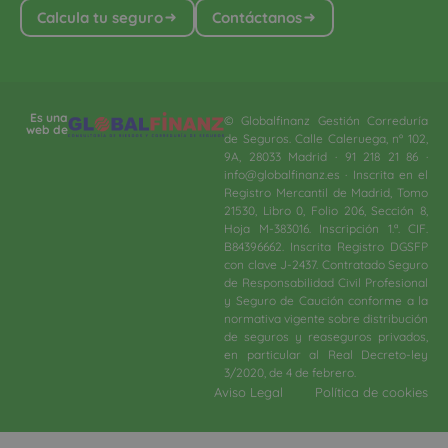
Calcula tu seguro
Contáctanos
Es una
© Globalfinanz Gestión Correduría
web de
de Seguros. Calle Caleruega, nº 102,
9A, 28033 Madrid · 91 218 21 86 ·
info@globalfinanz.es · Inscrita en el
Registro Mercantil de Madrid, Tomo
21530, Libro 0, Folio 206, Sección 8,
Hoja M-383016. Inscripción 1.ª. CIF.
B84396662. Inscrita Registro DGSFP
con clave J-2437. Contratado Seguro
de Responsabilidad Civil Profesional
y Seguro de Caución conforme a la
normativa vigente sobre distribución
de seguros y reaseguros privados,
en particular al Real Decreto-ley
3/2020, de 4 de febrero.​
Aviso Legal
Política de cookies