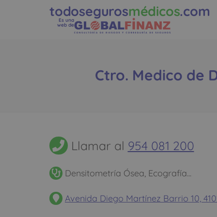
todoseguros
médicos
.com
Es una
web de
Ctro. Medico de D
Llamar al
954 081 200
Densitometría Ósea, Ecografía...
Avenida Diego Martínez Barrio 10, 41013