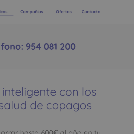
icos
Compañías
Ofertas
Contacto
éfono: 954 081 200
 inteligente con los
 salud de copagos
rrar hasta 600€ al año en tu