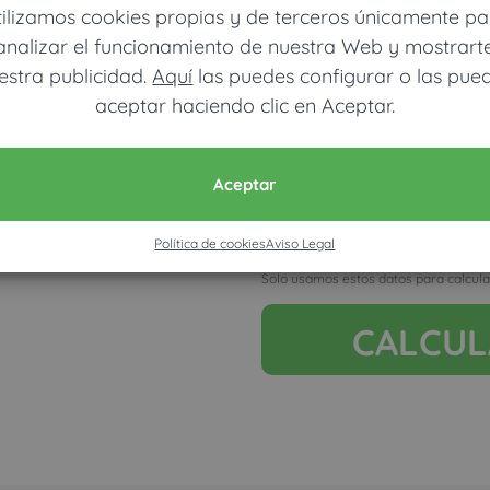
tilizamos cookies propias y de terceros únicamente pa
analizar el funcionamiento de nuestra Web y mostrart
estra publicidad.
Aquí
las puedes configurar o las pue
aceptar haciendo clic en Aceptar.
Móvil (Enviamos resultados vía
Aceptar
Política de cookies
Aviso Legal
Acepto la nota legal y RGP
Solo usamos estos datos para calcula
CALCU