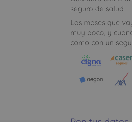
seguro de salud
Los meses que va
muy poco, y cuan
como con un segu
Pon tus datos
Ver mapa más grande
dinero ahorrar