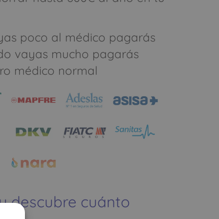
yas poco al médico pagarás
do vayas mucho pagarás
ro médico normal
 y descubre cuánto
ías