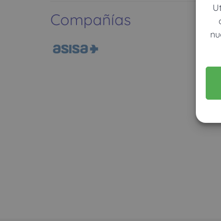
U
Compañías
nu