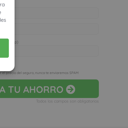
ra
e
des
 WhatsApp)
D
r el precio del seguro, nunca te enviaremos SPAM
LA
TU AHORRO
Todos los campos son obligatorios