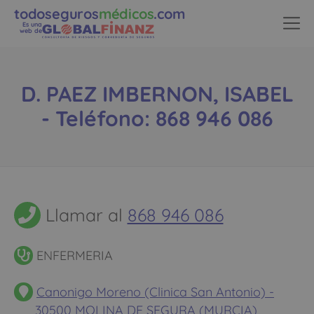
todoseguros
médicos
.com
Es una
web de
D. PAEZ IMBERNON, ISABEL
- Teléfono: 868 946 086
Llamar al
868 946 086
ENFERMERIA
Canonigo Moreno (Clinica San Antonio) -
30500 MOLINA DE SEGURA (MURCIA)