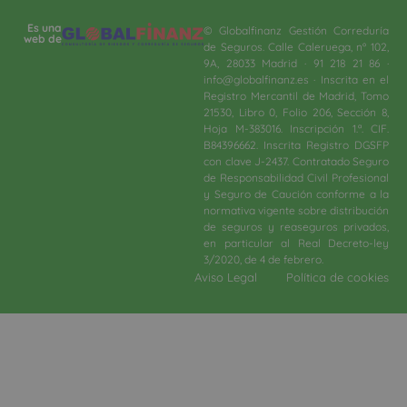
Es una
© Globalfinanz Gestión Correduría
web de
de Seguros. Calle Caleruega, nº 102,
9A, 28033 Madrid · 91 218 21 86 ·
info@globalfinanz.es · Inscrita en el
Registro Mercantil de Madrid, Tomo
21530, Libro 0, Folio 206, Sección 8,
Hoja M-383016. Inscripción 1.ª. CIF.
B84396662. Inscrita Registro DGSFP
con clave J-2437. Contratado Seguro
de Responsabilidad Civil Profesional
y Seguro de Caución conforme a la
normativa vigente sobre distribución
de seguros y reaseguros privados,
en particular al Real Decreto-ley
3/2020, de 4 de febrero.​
Aviso Legal
Política de cookies