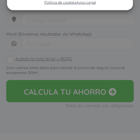
Política de cookies
Aviso Legal
Móvil (Enviamos resultados vía WhatsApp)
Acepto la nota legal y RGPD
Solo usamos estos datos para calcular el precio del seguro, nunca te
enviaremos SPAM
CALCULA
TU AHORRO
Todos los campos son obligatorios