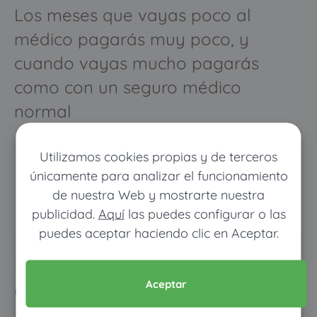
Los meses que vayas poco al
médico pagarás muy poco, y
cuando vayas mucho pagarás
como con un seguro médico
normal
Utilizamos cookies propias y de terceros
únicamente para analizar el funcionamiento
de nuestra Web y mostrarte nuestra
publicidad.
Aquí
las puedes configurar o las
puedes aceptar haciendo clic en Aceptar.
Pon tus datos y descubre
cuánto dinero ahorrarías
Aceptar