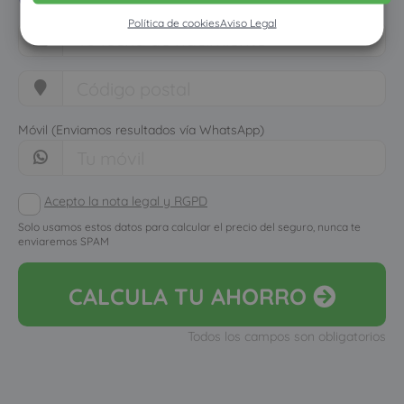
Política de cookies
Aviso Legal
Móvil (Enviamos resultados vía WhatsApp)
Acepto la nota legal y RGPD
Solo usamos estos datos para calcular el precio del seguro, nunca te
enviaremos SPAM
CALCULA
TU AHORRO
Todos los campos son obligatorios