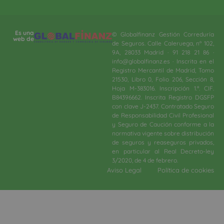
Es una
© Globalfinanz Gestión Correduría
web de
de Seguros. Calle Caleruega, nº 102,
9A, 28033 Madrid · 91 218 21 86 ·
info@globalfinanz.es · Inscrita en el
Registro Mercantil de Madrid, Tomo
21530, Libro 0, Folio 206, Sección 8,
Hoja M-383016. Inscripción 1.ª. CIF.
B84396662. Inscrita Registro DGSFP
con clave J-2437. Contratado Seguro
de Responsabilidad Civil Profesional
y Seguro de Caución conforme a la
normativa vigente sobre distribución
de seguros y reaseguros privados,
en particular al Real Decreto-ley
3/2020, de 4 de febrero.​
Aviso Legal
Política de cookies