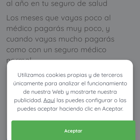
al año en tu seguro de salud
Los meses que vayas poco al
médico pagarás muy poco, y
cuando vayas mucho pagarás
como con un seguro médico
normal
Utilizamos cookies propias y de terceros
únicamente para analizar el funcionamiento
de nuestra Web y mostrarte nuestra
publicidad.
Aquí
las puedes configurar o las
puedes aceptar haciendo clic en Aceptar.
Pon tus datos y descubre
Aceptar
cuánto dinero ahorrarías