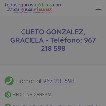
todoseguros
médicos
.com
Es una
web de
CUETO GONZALEZ,
GRACIELA - Teléfono: 967
218 598
Llamar al
967 218 598
MEDICINA GENERAL