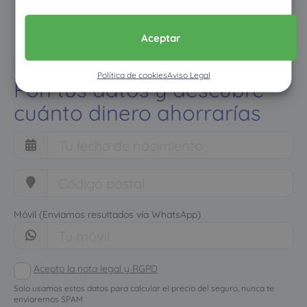
Aceptar
Política de cookies
Aviso Legal
Pon tus datos y descubre
cuánto dinero ahorrarías
Móvil (Enviamos resultados vía WhatsApp)
Acepto la nota legal y RGPD
Solo usamos estos datos para calcular el precio del seguro, nunca te
enviaremos SPAM