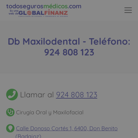
todoseguros
médicos
.com
Es una
web de
Db Maxilodental - Teléfono:
924 808 123
Llamar al
924 808 123
Cirugía Oral y Maxilofacial
Calle Donoso Cortés 1, 6400, Don Benito
(Badajoz)