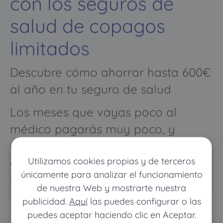
con los seguros de
salud de copagos
limitados
Descubre cómo ahorrar hasta 600€
al año en tu seguro de salud
Los meses que vayas poco al
médico pagarás muy poco, y
cuando vayas mucho pagarás
Utilizamos cookies propias y de terceros
como con un seguro médico
únicamente para analizar el funcionamiento
normal
de nuestra Web y mostrarte nuestra
publicidad.
Aquí
las puedes configurar o las
puedes aceptar haciendo clic en Aceptar.