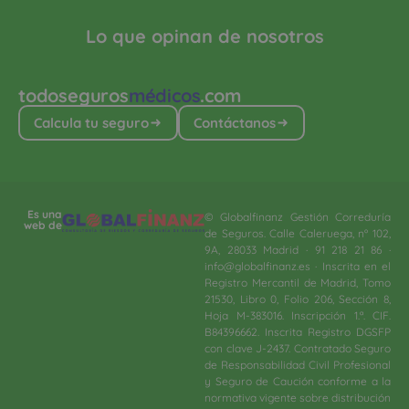
Lo que opinan de nosotros
todoseguros
médicos
.com
Calcula tu seguro
Contáctanos
Es una
© Globalfinanz Gestión Correduría
web de
de Seguros. Calle Caleruega, nº 102,
9A, 28033 Madrid · 91 218 21 86 ·
info@globalfinanz.es · Inscrita en el
Registro Mercantil de Madrid, Tomo
21530, Libro 0, Folio 206, Sección 8,
Hoja M-383016. Inscripción 1.ª. CIF.
B84396662. Inscrita Registro DGSFP
con clave J-2437. Contratado Seguro
de Responsabilidad Civil Profesional
y Seguro de Caución conforme a la
normativa vigente sobre distribución