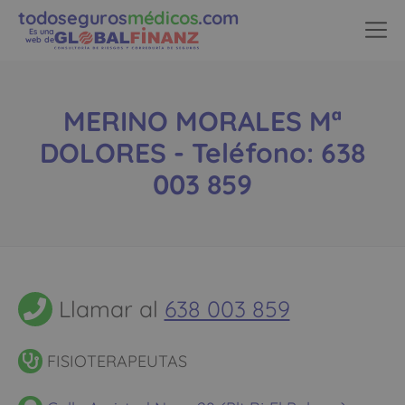
todoseguros
médicos
.com
Es una
web de
MERINO MORALES Mª
DOLORES - Teléfono: 638
003 859
Llamar al
638 003 859
FISIOTERAPEUTAS