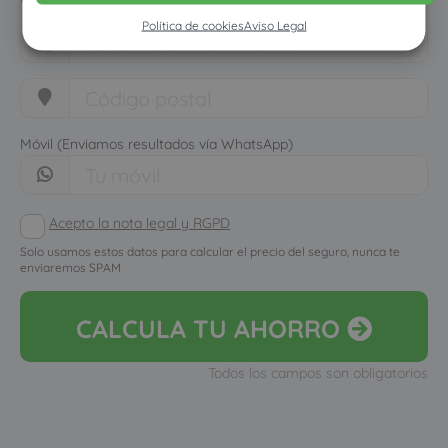
Política de cookies
Aviso Legal
Móvil (Enviamos resultados vía WhatsApp)
Acepto la nota legal y RGPD
Solo usamos estos datos para calcular el precio del seguro, nunca te
enviaremos SPAM
CALCULA
TU AHORRO
Todos los campos son obligatorios