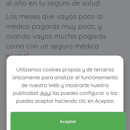
al año en tu seguro de salud
Los meses que vayas poco al
médico pagarás muy poco, y
cuando vayas mucho pagarás
como con un seguro médico
normal
Utilizamos cookies propias y de terceros
únicamente para analizar el funcionamiento
de nuestra Web y mostrarte nuestra
publicidad.
Aquí
las puedes configurar o las
puedes aceptar haciendo clic en Aceptar.
Pon tus datos y descubre
Aceptar
cuánto dinero ahorrarías