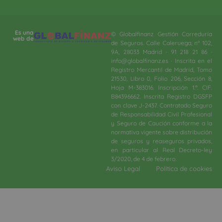
Es una
© Globalfinanz Gestión Correduría
web de
de Seguros. Calle Caleruega, nº 102,
9A, 28033 Madrid · 91 218 21 86 ·
info@globalfinanz.es · Inscrita en el
Registro Mercantil de Madrid, Tomo
21530, Libro 0, Folio 206, Sección 8,
Hoja M-383016. Inscripción 1.ª. CIF.
B84396662. Inscrita Registro DGSFP
con clave J-2437. Contratado Seguro
de Responsabilidad Civil Profesional
y Seguro de Caución conforme a la
normativa vigente sobre distribución
de seguros y reaseguros privados,
en particular al Real Decreto-ley
3/2020, de 4 de febrero.​
Aviso Legal
Política de cookies